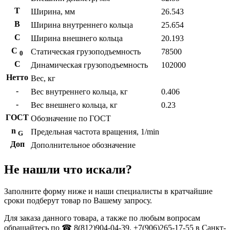
T
Ширина, мм
26.543
B
Ширина внутреннего кольца
25.654
С
Ширина внешнего кольца
20.193
С
Статическая грузоподъемность
78500
0
C
Динамическая грузоподъемность
102000
Нетто
Вес, кг
-
Вес внутреннего кольца, кг
0.406
-
Вес внешнего кольца, кг
0.23
ГОСТ
Обозначение по ГОСТ
n
Предельная частота вращения, 1/min
G
Доп
Дополнительное обозначение
Не нашли что искали?
Заполните форму ниже и наши специалисты в кратчайшие
сроки подберут товар по Вашему запросу.
Для заказа данного товара, а также по любым вопросам
обращайтесь по ☎ 8(812)904-04-39, +7(906)265-17-55 в Санкт-