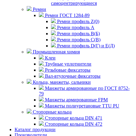
самоцентрирующиеся
Ремни
Ремни ГОСТ 1284-89
Ремни профиль Z(0)
Ремни профиль А
Ремни профиль В(Б)
Ремни профиль С(В)
Ремни профиль D(Г) и E(Д)
Промышленная химия
Клеи
Трубные уплотнители
Резьбовые фиксаторы
Вал-втулочные фиксаторы
Кольца, манжеты, сальники
Манжеты армированные по ГОСТ 8752-
79
Манжеты армированные FPM
Манжеты полиуретановые TTU PU
Стопорные кольца
Стопорные кольца DIN 471
Стопорные кольца DIN 472
Каталог продукции
Производители