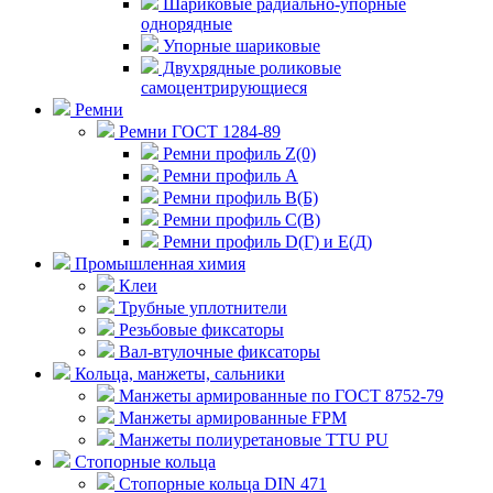
Шариковые радиально-упорные
однорядные
Упорные шариковые
Двухрядные роликовые
самоцентрирующиеся
Ремни
Ремни ГОСТ 1284-89
Ремни профиль Z(0)
Ремни профиль А
Ремни профиль В(Б)
Ремни профиль С(В)
Ремни профиль D(Г) и E(Д)
Промышленная химия
Клеи
Трубные уплотнители
Резьбовые фиксаторы
Вал-втулочные фиксаторы
Кольца, манжеты, сальники
Манжеты армированные по ГОСТ 8752-79
Манжеты армированные FPM
Манжеты полиуретановые TTU PU
Стопорные кольца
Стопорные кольца DIN 471