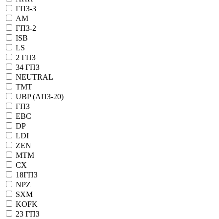
ГПЗ-3
АМ
ГПЗ-2
ISB
LS
2 ГПЗ
34 ГПЗ
NEUTRAL
TMT
UBP (АПЗ-20)
ГПЗ
EBC
DP
LDI
ZEN
MTM
CX
18ГПЗ
NPZ
SXM
KOFK
23 ГПЗ