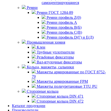
самоцентрирующиеся
Ремни
Ремни ГОСТ 1284-89
Ремни профиль Z(0)
Ремни профиль А
Ремни профиль В(Б)
Ремни профиль С(В)
Ремни профиль D(Г) и E(Д)
Промышленная химия
Клеи
Трубные уплотнители
Резьбовые фиксаторы
Вал-втулочные фиксаторы
Кольца, манжеты, сальники
Манжеты армированные по ГОСТ 8752-
79
Манжеты армированные FPM
Манжеты полиуретановые TTU PU
Стопорные кольца
Стопорные кольца DIN 471
Стопорные кольца DIN 472
Каталог продукции
Производители