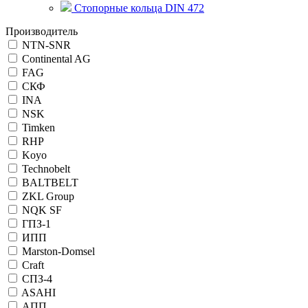
Стопорные кольца DIN 472
Производитель
NTN-SNR
Continental AG
FAG
СКФ
INA
NSK
Timken
RHP
Koyo
Technobelt
BALTBELT
ZKL Group
NQK SF
ГПЗ-1
ИПП
Marston-Domsel
Craft
СПЗ-4
ASAHI
АПП