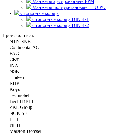
Манжеты армированные FPM
Манжеты полиуретановые TTU PU
Стопорные кольца
Стопорные кольца DIN 471
Стопорные кольца DIN 472
Производитель
NTN-SNR
Continental AG
FAG
СКФ
INA
NSK
Timken
RHP
Koyo
Technobelt
BALTBELT
ZKL Group
NQK SF
ГПЗ-1
ИПП
Marston-Domsel