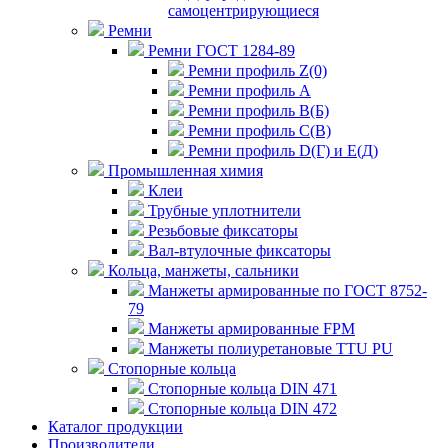
самоцентрирующиеся
Ремни
Ремни ГОСТ 1284-89
Ремни профиль Z(0)
Ремни профиль А
Ремни профиль В(Б)
Ремни профиль С(В)
Ремни профиль D(Г) и E(Д)
Промышленная химия
Клеи
Трубные уплотнители
Резьбовые фиксаторы
Вал-втулочные фиксаторы
Кольца, манжеты, сальники
Манжеты армированные по ГОСТ 8752-
79
Манжеты армированные FPM
Манжеты полиуретановые TTU PU
Стопорные кольца
Стопорные кольца DIN 471
Стопорные кольца DIN 472
Каталог продукции
Производители