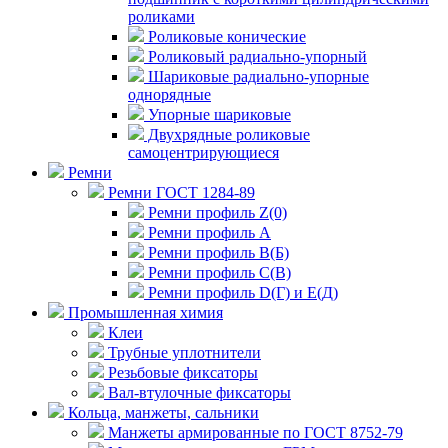
роликами
Роликовые конические
Роликовый радиально-упорный
Шариковые радиально-упорные
однорядные
Упорные шариковые
Двухрядные роликовые
самоцентрирующиеся
Ремни
Ремни ГОСТ 1284-89
Ремни профиль Z(0)
Ремни профиль А
Ремни профиль В(Б)
Ремни профиль С(В)
Ремни профиль D(Г) и E(Д)
Промышленная химия
Клеи
Трубные уплотнители
Резьбовые фиксаторы
Вал-втулочные фиксаторы
Кольца, манжеты, сальники
Манжеты армированные по ГОСТ 8752-79