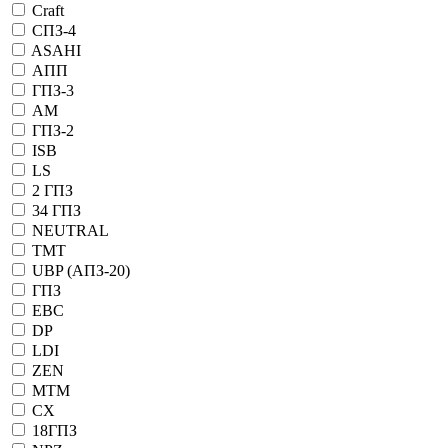
Craft
СПЗ-4
ASAHI
АПП
ГПЗ-3
АМ
ГПЗ-2
ISB
LS
2 ГПЗ
34 ГПЗ
NEUTRAL
TMT
UBP (АПЗ-20)
ГПЗ
EBC
DP
LDI
ZEN
MTM
CX
18ГПЗ