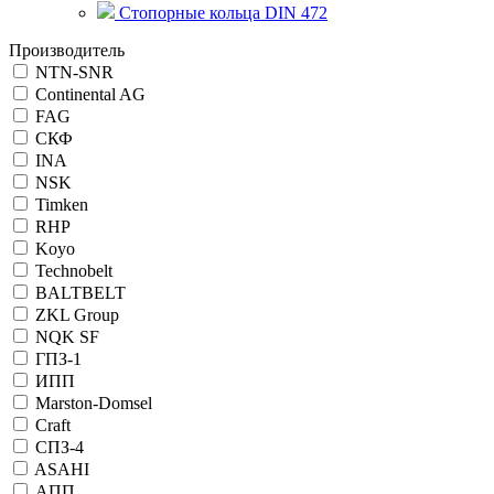
Стопорные кольца DIN 472
Производитель
NTN-SNR
Continental AG
FAG
СКФ
INA
NSK
Timken
RHP
Koyo
Technobelt
BALTBELT
ZKL Group
NQK SF
ГПЗ-1
ИПП
Marston-Domsel
Craft
СПЗ-4
ASAHI
АПП