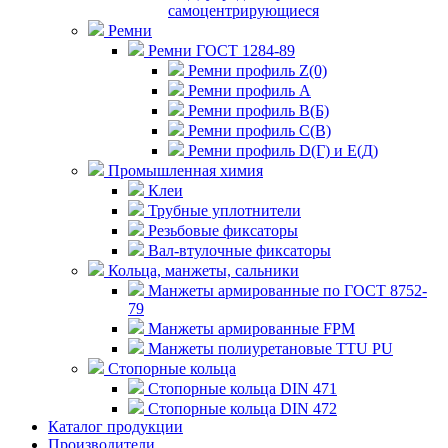
самоцентрирующиеся
Ремни
Ремни ГОСТ 1284-89
Ремни профиль Z(0)
Ремни профиль А
Ремни профиль В(Б)
Ремни профиль С(В)
Ремни профиль D(Г) и E(Д)
Промышленная химия
Клеи
Трубные уплотнители
Резьбовые фиксаторы
Вал-втулочные фиксаторы
Кольца, манжеты, сальники
Манжеты армированные по ГОСТ 8752-
79
Манжеты армированные FPM
Манжеты полиуретановые TTU PU
Стопорные кольца
Стопорные кольца DIN 471
Стопорные кольца DIN 472
Каталог продукции
Производители