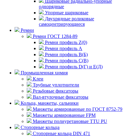
Шариковые радиально-упорные
однорядные
Упорные шариковые
Двухрядные роликовые
самоцентрирующиеся
Ремни
Ремни ГОСТ 1284-89
Ремни профиль Z(0)
Ремни профиль А
Ремни профиль В(Б)
Ремни профиль С(В)
Ремни профиль D(Г) и E(Д)
Промышленная химия
Клеи
Трубные уплотнители
Резьбовые фиксаторы
Вал-втулочные фиксаторы
Кольца, манжеты, сальники
Манжеты армированные по ГОСТ 8752-79
Манжеты армированные FPM
Манжеты полиуретановые TTU PU
Стопорные кольца
Стопорные кольца DIN 471