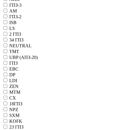
ГПЗ-3
АМ
ГПЗ-2
ISB
LS
2 ГПЗ
34 ГПЗ
NEUTRAL
TMT
UBP (АПЗ-20)
ГПЗ
EBC
DP
LDI
ZEN
MTM
CX
18ГПЗ
NPZ
SXM
KOFK
23 ГПЗ