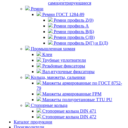
самоцентрирующиеся
Ремни
Ремни ГОСТ 1284-89
Ремни профиль Z(0)
Ремни профиль А
Ремни профиль В(Б)
Ремни профиль С(В)
Ремни профиль D(Г) и E(Д)
Промышленная химия
Клеи
Трубные уплотнители
Резьбовые фиксаторы
Вал-втулочные фиксаторы
Кольца, манжеты, сальники
Манжеты армированные по ГОСТ 8752-
79
Манжеты армированные FPM
Манжеты полиуретановые TTU PU
Стопорные кольца
Стопорные кольца DIN 471
Стопорные кольца DIN 472
Каталог продукции
Производители