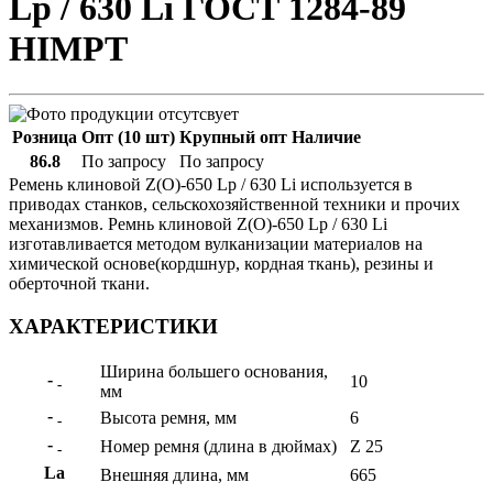
Lp / 630 Li ГОСТ 1284-89
HIMPT
Розница
Опт (10 шт)
Крупный опт
Наличие
86.8
По запросу
По запросу
Ремень клиновой Z(O)-650 Lp / 630 Li используется в
приводах станков, сельскохозяйственной техники и прочих
механизмов. Ремнь клиновой Z(O)-650 Lp / 630 Li
изготавливается методом вулканизации материалов на
химической основе(кордшнур, кордная ткань), резины и
оберточной ткани.
ХАРАКТЕРИСТИКИ
Ширина большего основания,
-
10
-
мм
-
Высота ремня, мм
6
-
-
Номер ремня (длина в дюймах)
Z 25
-
La
Внешняя длина, мм
665