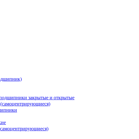
одшипник)
подшипники закрытые и открытые
 (самоцентрирующиеся)
шипники
кие
(самоцентрирующиеся)