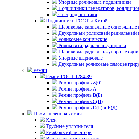
Упорные роликовые подшипники
Подшипники генераторов, кондицион
Спецподшипники
Подшипники ГОСТ и Китай
Шариковые радиальные однорядные 
Двухрядный роликовый радиальный 
Роликовые конические
Роликовый радиально-упорный
Шариковые радиально-упорные одно
Упорные шариковые
Двухрядные роликовые самоцентрир
Ремни
Ремни ГОСТ 1284-89
Ремни профиль Z(0)
Ремни профиль А
Ремни профиль В(Б)
Ремни профиль С(В)
Ремни профиль D(Г) и E(Д)
Промышленная химия
Клеи
Трубные уплотнители
Резьбовые фиксаторы
Вал-втулочные фиксаторы