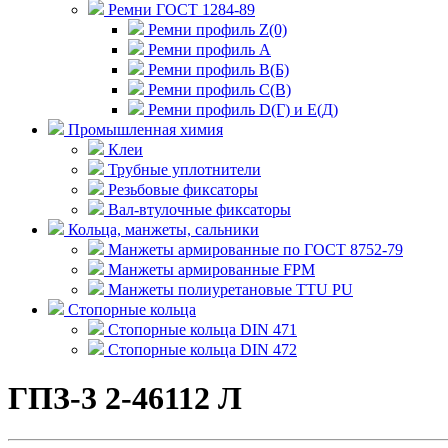
Ремни ГОСТ 1284-89
Ремни профиль Z(0)
Ремни профиль А
Ремни профиль В(Б)
Ремни профиль С(В)
Ремни профиль D(Г) и E(Д)
Промышленная химия
Клеи
Трубные уплотнители
Резьбовые фиксаторы
Вал-втулочные фиксаторы
Кольца, манжеты, сальники
Манжеты армированные по ГОСТ 8752-79
Манжеты армированные FPM
Манжеты полиуретановые TTU PU
Стопорные кольца
Стопорные кольца DIN 471
Стопорные кольца DIN 472
ГПЗ-3 2-46112 Л