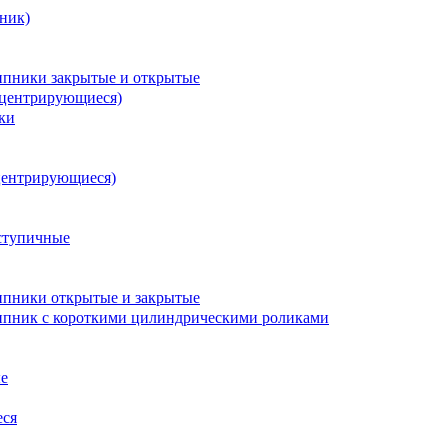
ник)
пники закрытые и открытые
оцентрирующиеся)
ки
центрирующиеся)
ступичные
пники открытые и закрытые
пник с короткими цилиндрическими роликами
е
еся