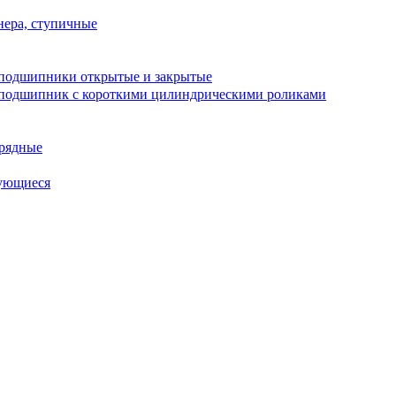
ера, ступичные
подшипники открытые и закрытые
подшипник с короткими цилиндрическими роликами
рядные
ующиеся