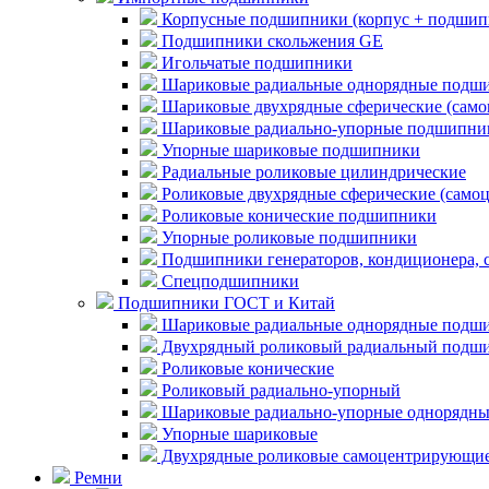
Корпусные подшипники (корпус + подшип
Подшипники скольжения GE
Игольчатые подшипники
Шариковые радиальные однорядные подши
Шариковые двухрядные сферические (сам
Шариковые радиально-упорные подшипни
Упорные шариковые подшипники
Радиальные роликовые цилиндрические
Роликовые двухрядные сферические (само
Роликовые конические подшипники
Упорные роликовые подшипники
Подшипники генераторов, кондиционера, 
Спецподшипники
Подшипники ГОСТ и Китай
Шариковые радиальные однорядные подши
Двухрядный роликовый радиальный подши
Роликовые конические
Роликовый радиально-упорный
Шариковые радиально-упорные однорядны
Упорные шариковые
Двухрядные роликовые самоцентрирующи
Ремни