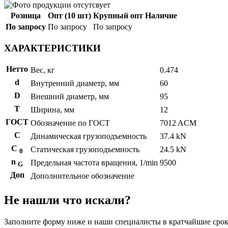
Розница
Опт (10 шт)
Крупный опт
Наличие
По запросу
По запросу
По запросу
ХАРАКТЕРИСТИКИ
Нетто
Вес, кг
0.474
d
Внутренний диаметр, мм
60
D
Внешний диаметр, мм
95
T
Ширина, мм
12
ГОСТ
Обозначение по ГОСТ
7012 ACM
C
Динамическая грузоподъемность
37.4 kN
С
Статическая грузоподъемность
24.5 kN
0
n
Предельная частота вращения, 1/min
9500
G
Доп
Дополнительное обозначение
Не нашли что искали?
Заполните форму ниже и наши специалисты в кратчайшие срок