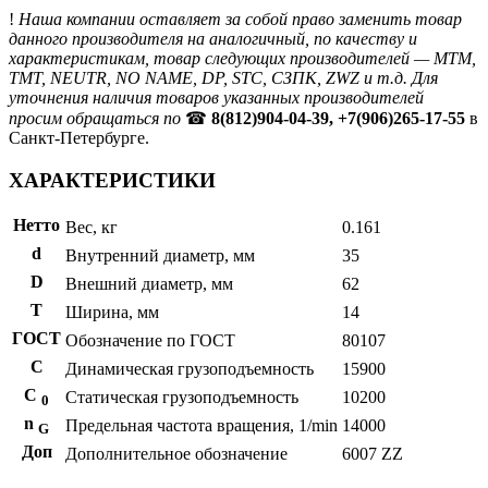
!
Наша компании оставляет за собой право заменить товар
данного производителя на аналогичный, по качеству и
характеристикам, товар следующих производителей — MTM,
TMT, NEUTR, NO NAME, DP, STC, СЗПК, ZWZ и т.д. Для
уточнения наличия товаров указанных производителей
просим обращаться по
☎
8(812)904-04-39, +7(906)265-17-55
в
Санкт-Петербурге.
ХАРАКТЕРИСТИКИ
Нетто
Вес, кг
0.161
d
Внутренний диаметр, мм
35
D
Внешний диаметр, мм
62
T
Ширина, мм
14
ГОСТ
Обозначение по ГОСТ
80107
C
Динамическая грузоподъемность
15900
С
Статическая грузоподъемность
10200
0
n
Предельная частота вращения, 1/min
14000
G
Доп
Дополнительное обозначение
6007 ZZ