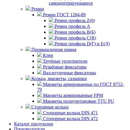
самоцентрирующиеся
Ремни
Ремни ГОСТ 1284-89
Ремни профиль Z(0)
Ремни профиль А
Ремни профиль В(Б)
Ремни профиль С(В)
Ремни профиль D(Г) и E(Д)
Промышленная химия
Клеи
Трубные уплотнители
Резьбовые фиксаторы
Вал-втулочные фиксаторы
Кольца, манжеты, сальники
Манжеты армированные по ГОСТ 8752-
79
Манжеты армированные FPM
Манжеты полиуретановые TTU PU
Стопорные кольца
Стопорные кольца DIN 471
Стопорные кольца DIN 472
Каталог продукции
Производители