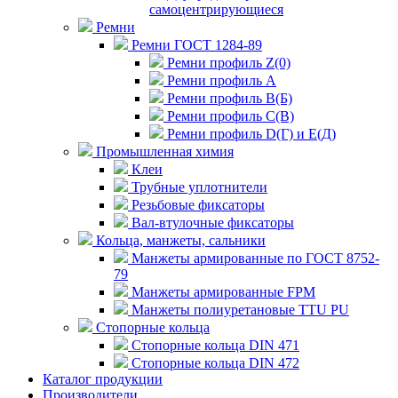
самоцентрирующиеся
Ремни
Ремни ГОСТ 1284-89
Ремни профиль Z(0)
Ремни профиль А
Ремни профиль В(Б)
Ремни профиль С(В)
Ремни профиль D(Г) и E(Д)
Промышленная химия
Клеи
Трубные уплотнители
Резьбовые фиксаторы
Вал-втулочные фиксаторы
Кольца, манжеты, сальники
Манжеты армированные по ГОСТ 8752-
79
Манжеты армированные FPM
Манжеты полиуретановые TTU PU
Стопорные кольца
Стопорные кольца DIN 471
Стопорные кольца DIN 472
Каталог продукции
Производители