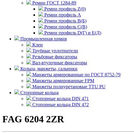
Ремни ГОСТ 1284-89
Ремни профиль Z(0)
Ремни профиль А
Ремни профиль В(Б)
Ремни профиль С(В)
Ремни профиль D(Г) и E(Д)
Промышленная химия
Клеи
Трубные уплотнители
Резьбовые фиксаторы
Вал-втулочные фиксаторы
Кольца, манжеты, сальники
Манжеты армированные по ГОСТ 8752-79
Манжеты армированные FPM
Манжеты полиуретановые TTU PU
Стопорные кольца
Стопорные кольца DIN 471
Стопорные кольца DIN 472
FAG 6204 2ZR