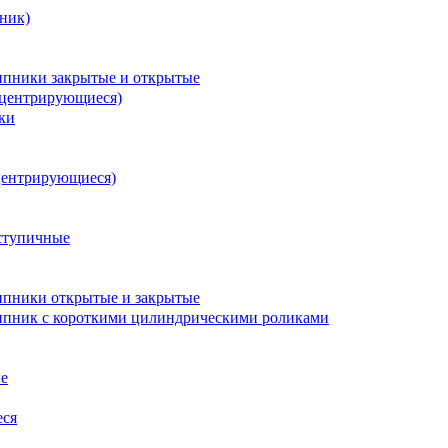
ник)
пники закрытые и открытые
оцентрирующиеся)
ки
центрирующиеся)
ступичные
пники открытые и закрытые
пник с короткими цилиндрическими роликами
е
еся