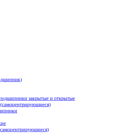
одшипник)
подшипники закрытые и открытые
 (самоцентрирующиеся)
шипники
кие
(самоцентрирующиеся)