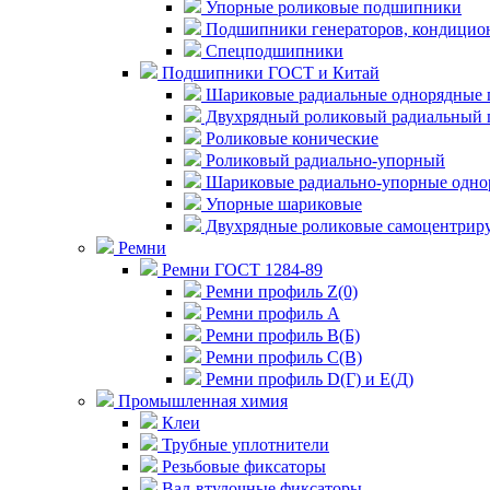
Упорные роликовые подшипники
Подшипники генераторов, кондицион
Спецподшипники
Подшипники ГОСТ и Китай
Шариковые радиальные однорядные 
Двухрядный роликовый радиальный 
Роликовые конические
Роликовый радиально-упорный
Шариковые радиально-упорные одно
Упорные шариковые
Двухрядные роликовые самоцентрир
Ремни
Ремни ГОСТ 1284-89
Ремни профиль Z(0)
Ремни профиль А
Ремни профиль В(Б)
Ремни профиль С(В)
Ремни профиль D(Г) и E(Д)
Промышленная химия
Клеи
Трубные уплотнители
Резьбовые фиксаторы
Вал-втулочные фиксаторы