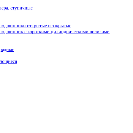
ера, ступичные
подшипники открытые и закрытые
подшипник с короткими цилиндрическими роликами
рядные
ующиеся