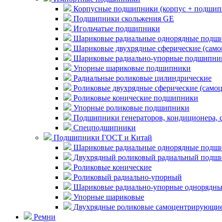
Корпусные подшипники (корпус + подшип
Подшипники скольжения GE
Игольчатые подшипники
Шариковые радиальные однорядные подши
Шариковые двухрядные сферические (сам
Шариковые радиально-упорные подшипни
Упорные шариковые подшипники
Радиальные роликовые цилиндрические
Роликовые двухрядные сферические (само
Роликовые конические подшипники
Упорные роликовые подшипники
Подшипники генераторов, кондиционера, 
Спецподшипники
Подшипники ГОСТ и Китай
Шариковые радиальные однорядные подши
Двухрядный роликовый радиальный подши
Роликовые конические
Роликовый радиально-упорный
Шариковые радиально-упорные однорядны
Упорные шариковые
Двухрядные роликовые самоцентрирующи
Ремни