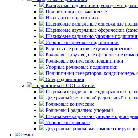
Корпусные подшипники (корпус + подшип
Подшипники скольжения GE
Игольчатые подшипники
Шариковые радиальные однорядные подши
Шариковые двухрядные сферические (сам
Шариковые радиально-упорные подшипни
Упорные шариковые подшипники
Радиальные роликовые цилиндрические
Роликовые двухрядные сферические (само
Роликовые конические подшипники
Упорные роликовые подшипники
Подшипники генераторов, кондиционера, 
Спецподшипники
Подшипники ГОСТ и Китай
Шариковые радиальные однорядные подши
Двухрядный роликовый радиальный подши
Роликовые конические
Роликовый радиально-упорный
Шариковые радиально-упорные однорядны
Упорные шариковые
Двухрядные роликовые самоцентрирующи
Ремни