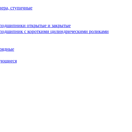
ера, ступичные
подшипники открытые и закрытые
подшипник с короткими цилиндрическими роликами
рядные
ующиеся