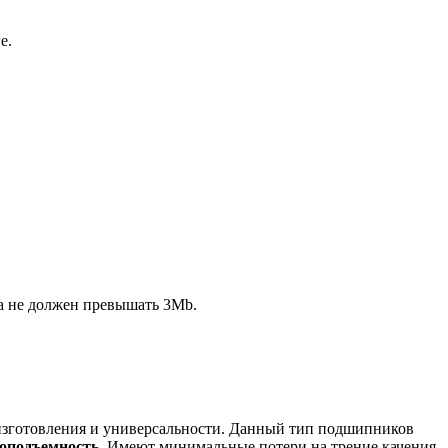
е.
ла не должен превышать 3Mb.
изготовления и универсальности. Данный тип подшипников
оподъемность
. Имеют минимальные потери на трение качения