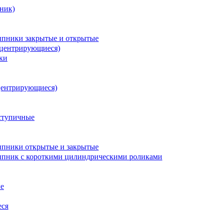
ник)
пники закрытые и открытые
оцентрирующиеся)
ки
центрирующиеся)
ступичные
пники открытые и закрытые
пник с короткими цилиндрическими роликами
е
еся