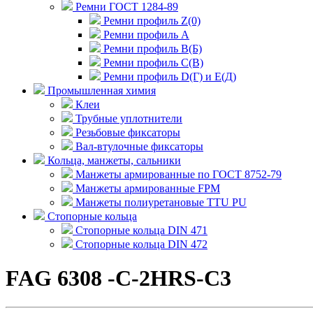
Ремни ГОСТ 1284-89
Ремни профиль Z(0)
Ремни профиль А
Ремни профиль В(Б)
Ремни профиль С(В)
Ремни профиль D(Г) и E(Д)
Промышленная химия
Клеи
Трубные уплотнители
Резьбовые фиксаторы
Вал-втулочные фиксаторы
Кольца, манжеты, сальники
Манжеты армированные по ГОСТ 8752-79
Манжеты армированные FPM
Манжеты полиуретановые TTU PU
Стопорные кольца
Стопорные кольца DIN 471
Стопорные кольца DIN 472
FAG 6308 -C-2HRS-C3