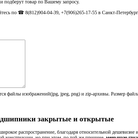
и подберут товар по Вашему запросу.
тесь по ☎ 8(812)904-04-39, +7(906)265-17-55 в Санкт-Петербург
ся файлы изображений(jpg, jpeg, png) и zip-архивы. Размер фай
одшипники закрытые и открытые
широкое распространение, благодаря относительной дешевизне 
й конструкции, но при этом, по той же причине,
меньшую груз