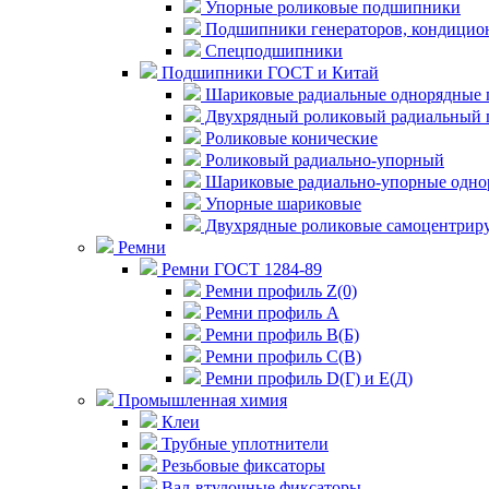
Упорные роликовые подшипники
Подшипники генераторов, кондицион
Спецподшипники
Подшипники ГОСТ и Китай
Шариковые радиальные однорядные 
Двухрядный роликовый радиальный 
Роликовые конические
Роликовый радиально-упорный
Шариковые радиально-упорные одно
Упорные шариковые
Двухрядные роликовые самоцентрир
Ремни
Ремни ГОСТ 1284-89
Ремни профиль Z(0)
Ремни профиль А
Ремни профиль В(Б)
Ремни профиль С(В)
Ремни профиль D(Г) и E(Д)
Промышленная химия
Клеи
Трубные уплотнители
Резьбовые фиксаторы
Вал-втулочные фиксаторы