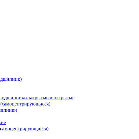
одшипник)
подшипники закрытые и открытые
 (самоцентрирующиеся)
шипники
кие
(самоцентрирующиеся)