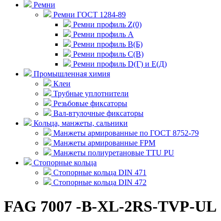
Ремни
Ремни ГОСТ 1284-89
Ремни профиль Z(0)
Ремни профиль А
Ремни профиль В(Б)
Ремни профиль С(В)
Ремни профиль D(Г) и E(Д)
Промышленная химия
Клеи
Трубные уплотнители
Резьбовые фиксаторы
Вал-втулочные фиксаторы
Кольца, манжеты, сальники
Манжеты армированные по ГОСТ 8752-79
Манжеты армированные FPM
Манжеты полиуретановые TTU PU
Стопорные кольца
Стопорные кольца DIN 471
Стопорные кольца DIN 472
FAG 7007 -B-XL-2RS-TVP-UL