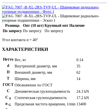
Розница
Опт (10 шт)
Крупный опт
Наличие
По запросу
По запросу
По запросу
Угол контакта α = 40°
ХАРАКТЕРИСТИКИ
Нетто
Вес, кг
0.14
d
Внутренний диаметр, мм
35
D
Внешний диаметр, мм
62
T
Ширина, мм
14
ГОСТ
Обозначение по ГОСТ
C
Динамическая грузоподъемность
24.3 kN
С
Статическая грузоподъемность
17.2 kN
0
n
Предельная частота вращения, 1/min
13400
G