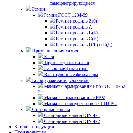
самоцентрирующиеся
Ремни
Ремни ГОСТ 1284-89
Ремни профиль Z(0)
Ремни профиль А
Ремни профиль В(Б)
Ремни профиль С(В)
Ремни профиль D(Г) и E(Д)
Промышленная химия
Клеи
Трубные уплотнители
Резьбовые фиксаторы
Вал-втулочные фиксаторы
Кольца, манжеты, сальники
Манжеты армированные по ГОСТ 8752-
79
Манжеты армированные FPM
Манжеты полиуретановые TTU PU
Стопорные кольца
Стопорные кольца DIN 471
Стопорные кольца DIN 472
Каталог продукции
Производители