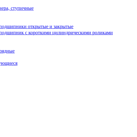
ера, ступичные
подшипники открытые и закрытые
подшипник с короткими цилиндрическими роликами
рядные
ующиеся