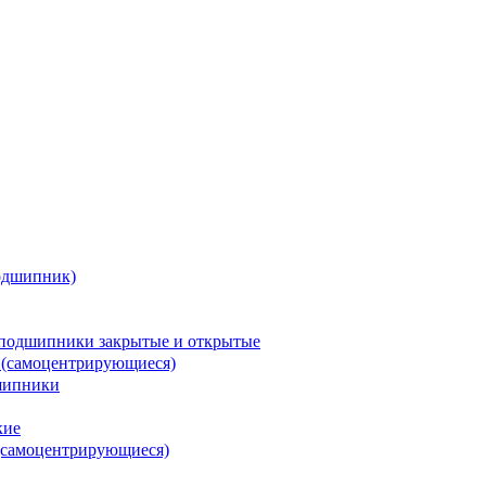
одшипник)
подшипники закрытые и открытые
 (самоцентрирующиеся)
шипники
кие
(самоцентрирующиеся)