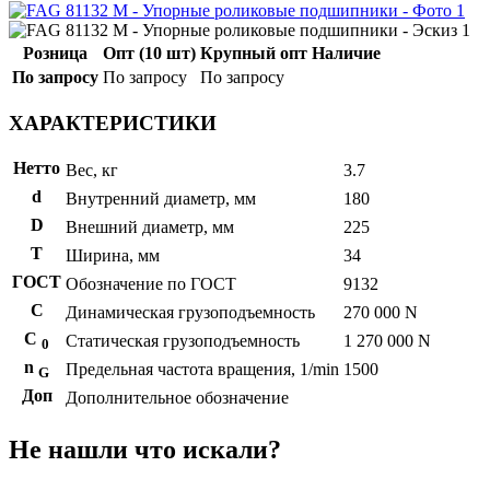
Розница
Опт (10 шт)
Крупный опт
Наличие
По запросу
По запросу
По запросу
ХАРАКТЕРИСТИКИ
Нетто
Вес, кг
3.7
d
Внутренний диаметр, мм
180
D
Внешний диаметр, мм
225
T
Ширина, мм
34
ГОСТ
Обозначение по ГОСТ
9132
C
Динамическая грузоподъемность
270 000 N
С
Статическая грузоподъемность
1 270 000 N
0
n
Предельная частота вращения, 1/min
1500
G
Доп
Дополнительное обозначение
Не нашли что искали?