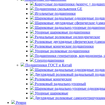
Корпусные подшипники (корпус + подшип
Подшипники скольжения GE
Игольчатые подшипники
Шариковые радиальные однорядные подши
Шариковые двухрядные сферические (сам
Шариковые радиально-упорные подшипни
Упорные шариковые подшипники
Радиальные роликовые цилиндрические
Роликовые двухрядные сферические (само
Роликовые конические подшипники
Упорные роликовые подшипники
Подшипники генераторов, кондиционера, 
Спецподшипники
Подшипники ГОСТ и Китай
Шариковые радиальные однорядные подши
Двухрядный роликовый радиальный подши
Роликовые конические
Роликовый радиально-упорный
Шариковые радиально-упорные однорядны
Упорные шариковые
Двухрядные роликовые самоцентрирующи
Ремни