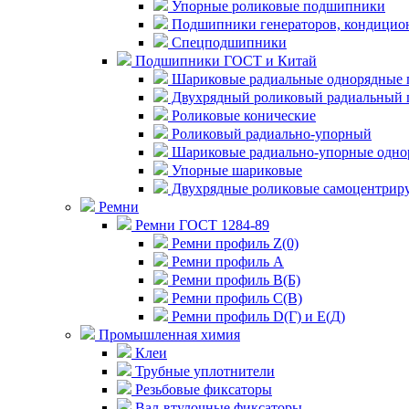
Упорные роликовые подшипники
Подшипники генераторов, кондицион
Спецподшипники
Подшипники ГОСТ и Китай
Шариковые радиальные однорядные 
Двухрядный роликовый радиальный 
Роликовые конические
Роликовый радиально-упорный
Шариковые радиально-упорные одно
Упорные шариковые
Двухрядные роликовые самоцентрир
Ремни
Ремни ГОСТ 1284-89
Ремни профиль Z(0)
Ремни профиль А
Ремни профиль В(Б)
Ремни профиль С(В)
Ремни профиль D(Г) и E(Д)
Промышленная химия
Клеи
Трубные уплотнители
Резьбовые фиксаторы
Вал-втулочные фиксаторы