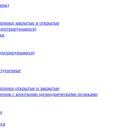
ник)
пники закрытые и открытые
оцентрирующиеся)
ки
центрирующиеся)
ступичные
пники открытые и закрытые
пник с короткими цилиндрическими роликами
е
еся