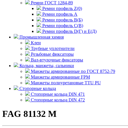
Ремни ГОСТ 1284-89
Ремни профиль Z(0)
Ремни профиль А
Ремни профиль В(Б)
Ремни профиль С(В)
Ремни профиль D(Г) и E(Д)
Промышленная химия
Клеи
Трубные уплотнители
Резьбовые фиксаторы
Вал-втулочные фиксаторы
Кольца, манжеты, сальники
Манжеты армированные по ГОСТ 8752-79
Манжеты армированные FPM
Манжеты полиуретановые TTU PU
Стопорные кольца
Стопорные кольца DIN 471
Стопорные кольца DIN 472
FAG 81132 M