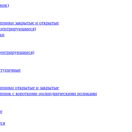
ник)
пники закрытые и открытые
оцентрирующиеся)
ки
центрирующиеся)
ступичные
пники открытые и закрытые
пник с короткими цилиндрическими роликами
е
еся