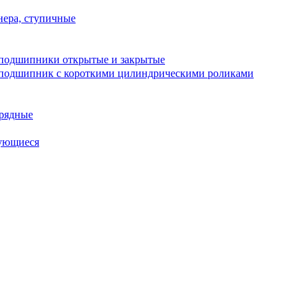
ера, ступичные
подшипники открытые и закрытые
подшипник с короткими цилиндрическими роликами
рядные
ующиеся