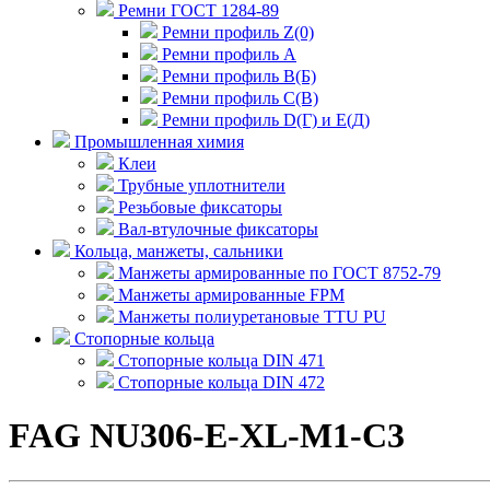
Ремни ГОСТ 1284-89
Ремни профиль Z(0)
Ремни профиль А
Ремни профиль В(Б)
Ремни профиль С(В)
Ремни профиль D(Г) и E(Д)
Промышленная химия
Клеи
Трубные уплотнители
Резьбовые фиксаторы
Вал-втулочные фиксаторы
Кольца, манжеты, сальники
Манжеты армированные по ГОСТ 8752-79
Манжеты армированные FPM
Манжеты полиуретановые TTU PU
Стопорные кольца
Стопорные кольца DIN 471
Стопорные кольца DIN 472
FAG NU306-E-XL-M1-C3