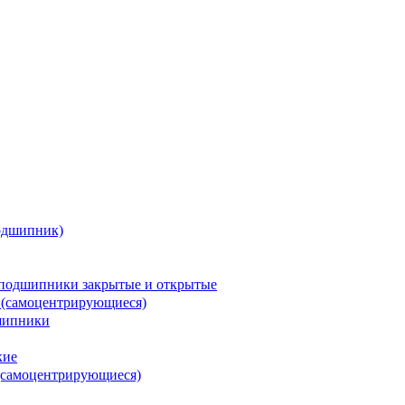
одшипник)
подшипники закрытые и открытые
 (самоцентрирующиеся)
шипники
кие
(самоцентрирующиеся)