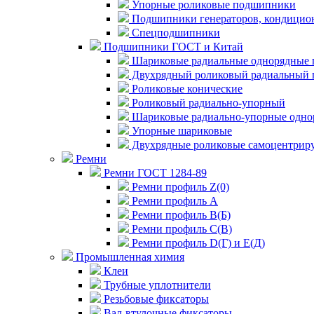
Упорные роликовые подшипники
Подшипники генераторов, кондицион
Спецподшипники
Подшипники ГОСТ и Китай
Шариковые радиальные однорядные 
Двухрядный роликовый радиальный 
Роликовые конические
Роликовый радиально-упорный
Шариковые радиально-упорные одно
Упорные шариковые
Двухрядные роликовые самоцентрир
Ремни
Ремни ГОСТ 1284-89
Ремни профиль Z(0)
Ремни профиль А
Ремни профиль В(Б)
Ремни профиль С(В)
Ремни профиль D(Г) и E(Д)
Промышленная химия
Клеи
Трубные уплотнители
Резьбовые фиксаторы
Вал-втулочные фиксаторы