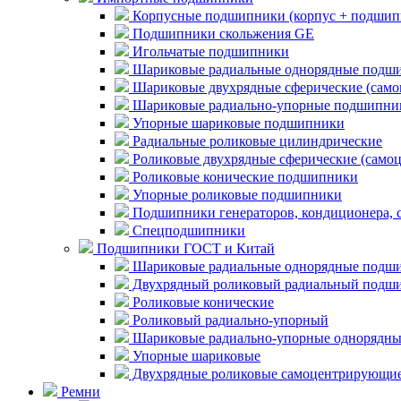
Корпусные подшипники (корпус + подшип
Подшипники скольжения GE
Игольчатые подшипники
Шариковые радиальные однорядные подши
Шариковые двухрядные сферические (сам
Шариковые радиально-упорные подшипни
Упорные шариковые подшипники
Радиальные роликовые цилиндрические
Роликовые двухрядные сферические (само
Роликовые конические подшипники
Упорные роликовые подшипники
Подшипники генераторов, кондиционера, 
Спецподшипники
Подшипники ГОСТ и Китай
Шариковые радиальные однорядные подши
Двухрядный роликовый радиальный подши
Роликовые конические
Роликовый радиально-упорный
Шариковые радиально-упорные однорядны
Упорные шариковые
Двухрядные роликовые самоцентрирующи
Ремни