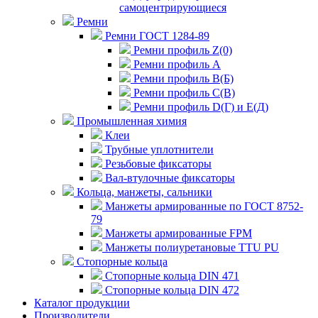
самоцентрирующиеся
Ремни
Ремни ГОСТ 1284-89
Ремни профиль Z(0)
Ремни профиль А
Ремни профиль В(Б)
Ремни профиль С(В)
Ремни профиль D(Г) и E(Д)
Промышленная химия
Клеи
Трубные уплотнители
Резьбовые фиксаторы
Вал-втулочные фиксаторы
Кольца, манжеты, сальники
Манжеты армированные по ГОСТ 8752-
79
Манжеты армированные FPM
Манжеты полиуретановые TTU PU
Стопорные кольца
Стопорные кольца DIN 471
Стопорные кольца DIN 472
Каталог продукции
Производители