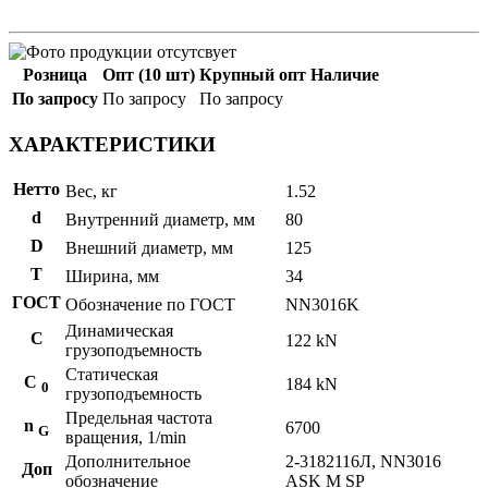
Розница
Опт (10 шт)
Крупный опт
Наличие
По запросу
По запросу
По запросу
ХАРАКТЕРИСТИКИ
Нетто
Вес, кг
1.52
d
Внутренний диаметр, мм
80
D
Внешний диаметр, мм
125
T
Ширина, мм
34
ГОСТ
Обозначение по ГОСТ
NN3016K
Динамическая
C
122 kN
грузоподъемность
Статическая
С
184 kN
0
грузоподъемность
Предельная частота
n
6700
G
вращения, 1/min
Дополнительное
2-3182116Л, NN3016
Доп
обозначение
ASK M SP