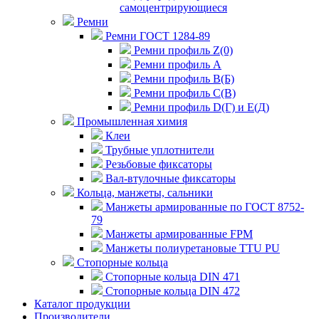
самоцентрирующиеся
Ремни
Ремни ГОСТ 1284-89
Ремни профиль Z(0)
Ремни профиль А
Ремни профиль В(Б)
Ремни профиль С(В)
Ремни профиль D(Г) и E(Д)
Промышленная химия
Клеи
Трубные уплотнители
Резьбовые фиксаторы
Вал-втулочные фиксаторы
Кольца, манжеты, сальники
Манжеты армированные по ГОСТ 8752-
79
Манжеты армированные FPM
Манжеты полиуретановые TTU PU
Стопорные кольца
Стопорные кольца DIN 471
Стопорные кольца DIN 472
Каталог продукции
Производители