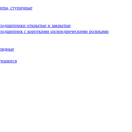
ера, ступичные
подшипники открытые и закрытые
подшипник с короткими цилиндрическими роликами
рядные
ующиеся