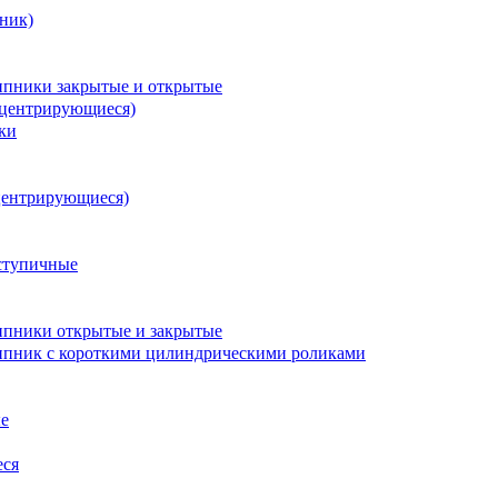
ник)
пники закрытые и открытые
оцентрирующиеся)
ки
центрирующиеся)
ступичные
пники открытые и закрытые
пник с короткими цилиндрическими роликами
е
еся