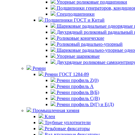
Упорные роликовые подшипники
Подшипники генераторов, кондицион
Спецподшипники
Подшипники ГОСТ и Китай
Шариковые радиальные однорядные 
Двухрядный роликовый радиальный 
Роликовые конические
Роликовый радиально-упорный
Шариковые радиально-упорные одно
Упорные шариковые
Двухрядные роликовые самоцентрир
Ремни
Ремни ГОСТ 1284-89
Ремни профиль Z(0)
Ремни профиль А
Ремни профиль В(Б)
Ремни профиль С(В)
Ремни профиль D(Г) и E(Д)
Промышленная химия
Клеи
Трубные уплотнители
Резьбовые фиксаторы
Вал-втулочные фиксаторы