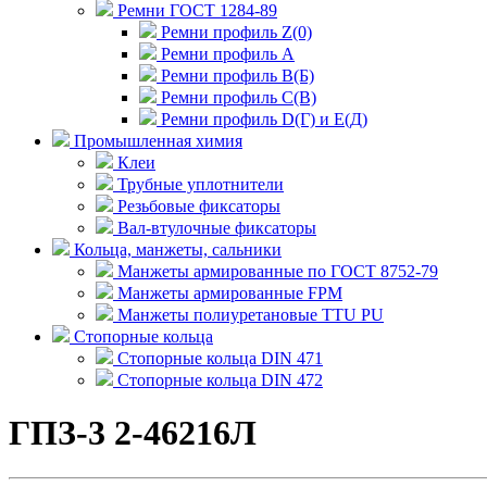
Ремни ГОСТ 1284-89
Ремни профиль Z(0)
Ремни профиль А
Ремни профиль В(Б)
Ремни профиль С(В)
Ремни профиль D(Г) и E(Д)
Промышленная химия
Клеи
Трубные уплотнители
Резьбовые фиксаторы
Вал-втулочные фиксаторы
Кольца, манжеты, сальники
Манжеты армированные по ГОСТ 8752-79
Манжеты армированные FPM
Манжеты полиуретановые TTU PU
Стопорные кольца
Стопорные кольца DIN 471
Стопорные кольца DIN 472
ГПЗ-3 2-46216Л