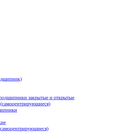
одшипник)
подшипники закрытые и открытые
 (самоцентрирующиеся)
шипники
кие
(самоцентрирующиеся)