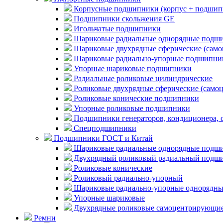
Корпусные подшипники (корпус + подшип
Подшипники скольжения GE
Игольчатые подшипники
Шариковые радиальные однорядные подши
Шариковые двухрядные сферические (сам
Шариковые радиально-упорные подшипни
Упорные шариковые подшипники
Радиальные роликовые цилиндрические
Роликовые двухрядные сферические (само
Роликовые конические подшипники
Упорные роликовые подшипники
Подшипники генераторов, кондиционера, 
Спецподшипники
Подшипники ГОСТ и Китай
Шариковые радиальные однорядные подши
Двухрядный роликовый радиальный подши
Роликовые конические
Роликовый радиально-упорный
Шариковые радиально-упорные однорядны
Упорные шариковые
Двухрядные роликовые самоцентрирующи
Ремни