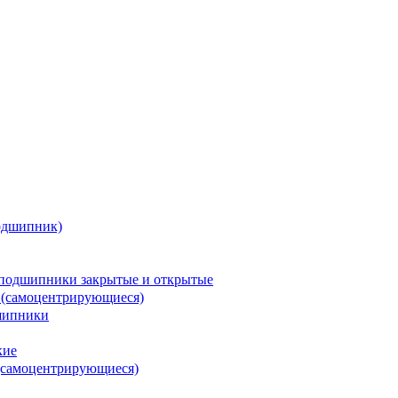
одшипник)
подшипники закрытые и открытые
 (самоцентрирующиеся)
шипники
кие
(самоцентрирующиеся)