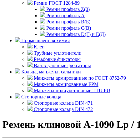
Ремни ГОСТ 1284-89
Ремни профиль Z(0)
Ремни профиль А
Ремни профиль В(Б)
Ремни профиль С(В)
Ремни профиль D(Г) и E(Д)
Промышленная химия
Клеи
Трубные уплотнители
Резьбовые фиксаторы
Вал-втулочные фиксаторы
Кольца, манжеты, сальники
Манжеты армированные по ГОСТ 8752-79
Манжеты армированные FPM
Манжеты полиуретановые TTU PU
Стопорные кольца
Стопорные кольца DIN 471
Стопорные кольца DIN 472
Ремень клиновой А-1090 Lp /