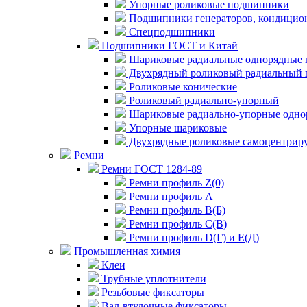
Упорные роликовые подшипники
Подшипники генераторов, кондицион
Спецподшипники
Подшипники ГОСТ и Китай
Шариковые радиальные однорядные 
Двухрядный роликовый радиальный 
Роликовые конические
Роликовый радиально-упорный
Шариковые радиально-упорные одно
Упорные шариковые
Двухрядные роликовые самоцентрир
Ремни
Ремни ГОСТ 1284-89
Ремни профиль Z(0)
Ремни профиль А
Ремни профиль В(Б)
Ремни профиль С(В)
Ремни профиль D(Г) и E(Д)
Промышленная химия
Клеи
Трубные уплотнители
Резьбовые фиксаторы
Вал-втулочные фиксаторы