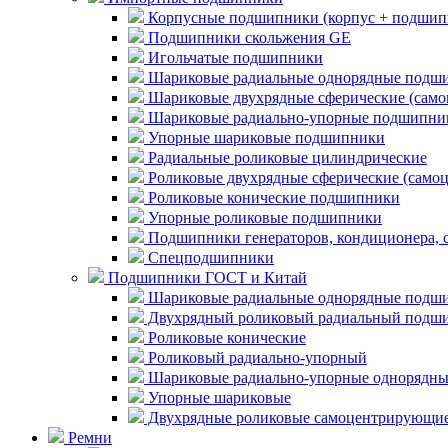
Корпусные подшипники (корпус + подшип
Подшипники скольжения GE
Игольчатые подшипники
Шариковые радиальные однорядные подши
Шариковые двухрядные сферические (сам
Шариковые радиально-упорные подшипни
Упорные шариковые подшипники
Радиальные роликовые цилиндрические
Роликовые двухрядные сферические (само
Роликовые конические подшипники
Упорные роликовые подшипники
Подшипники генераторов, кондиционера, 
Спецподшипники
Подшипники ГОСТ и Китай
Шариковые радиальные однорядные подши
Двухрядный роликовый радиальный подши
Роликовые конические
Роликовый радиально-упорный
Шариковые радиально-упорные однорядны
Упорные шариковые
Двухрядные роликовые самоцентрирующи
Ремни