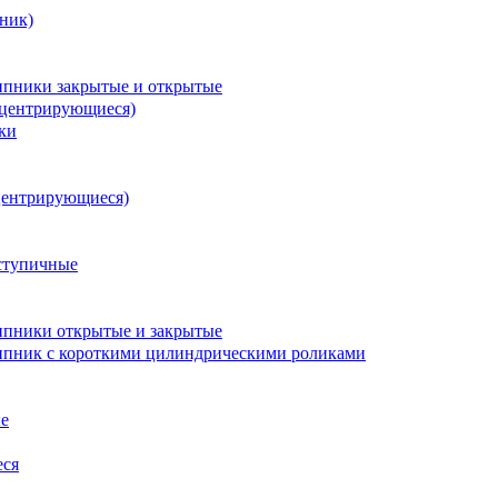
ник)
пники закрытые и открытые
оцентрирующиеся)
ки
центрирующиеся)
ступичные
пники открытые и закрытые
пник с короткими цилиндрическими роликами
е
еся