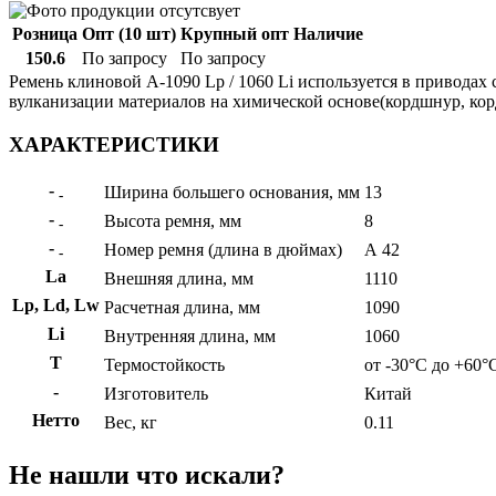
Розница
Опт (10 шт)
Крупный опт
Наличие
150.6
По запросу
По запросу
Ремень клиновой А-1090 Lp / 1060 Li используется в приводах
вулканизации материалов на химической основе(кордшнур, корд
ХАРАКТЕРИСТИКИ
-
Ширина большего основания, мм
13
-
-
Высота ремня, мм
8
-
-
Номер ремня (длина в дюймах)
А 42
-
La
Внешняя длина, мм
1110
Lp, Ld, Lw
Расчетная длина, мм
1090
Li
Внутренняя длина, мм
1060
Т
Термостойкость
от -30°C до +60°
-
Изготовитель
Китай
Нетто
Вес, кг
0.11
Не нашли что искали?