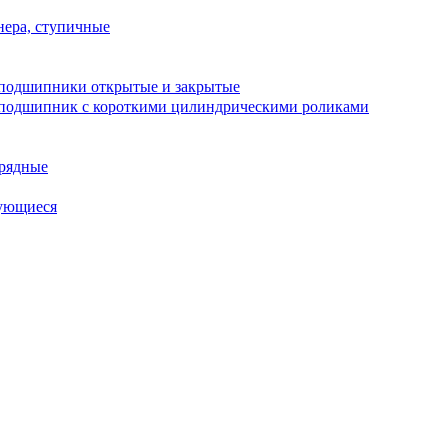
ера, ступичные
подшипники открытые и закрытые
подшипник с короткими цилиндрическими роликами
рядные
ующиеся