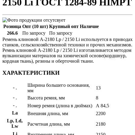
2150 Li ГОСТ 1284-89 HIMPT
Розница
Опт (10 шт)
Крупный опт
Наличие
266.6
По запросу
По запросу
Ремень клиновой А-2180 Lp / 2150 Li используется в приводах
станков, сельскохозяйственной техники и прочих механизмов.
Ремнь клиновой А-2180 Lp / 2150 Li изготавливается методом
вулканизации материалов на химической основе(кордшнур,
кордная ткань), резины и оберточной ткани.
ХАРАКТЕРИСТИКИ
Ширина большего основания,
-
13
-
мм
-
Высота ремня, мм
8
-
-
Номер ремня (длина в дюймах)
А 84,5
-
La
Внешняя длина, мм
2200
Lp, Ld,
Расчетная длина, мм
2180
Lw
Li
Внутренняя длина, мм
2150