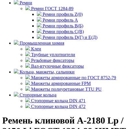
Ремни
Ремни ГОСТ 1284-89
Ремни профиль Z(0)
Ремни профиль А
Ремни профиль В(Б)
Ремни профиль С(В)
Ремни профиль D(Г) и E(Д)
Промышленная химия
Клеи
Трубные уплотнители
Резьбовые фиксаторы
Вал-втулочные фиксаторы
Кольца, манжеты, сальники
Манжеты армированные по ГОСТ 8752-79
Манжеты армированные FPM
Манжеты полиуретановые TTU PU
Стопорные кольца
Стопорные кольца DIN 471
Стопорные кольца DIN 472
Ремень клиновой А-2180 Lp /