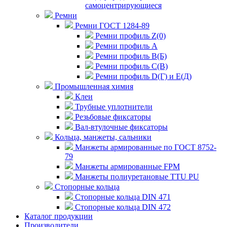
самоцентрирующиеся
Ремни
Ремни ГОСТ 1284-89
Ремни профиль Z(0)
Ремни профиль А
Ремни профиль В(Б)
Ремни профиль С(В)
Ремни профиль D(Г) и E(Д)
Промышленная химия
Клеи
Трубные уплотнители
Резьбовые фиксаторы
Вал-втулочные фиксаторы
Кольца, манжеты, сальники
Манжеты армированные по ГОСТ 8752-
79
Манжеты армированные FPM
Манжеты полиуретановые TTU PU
Стопорные кольца
Стопорные кольца DIN 471
Стопорные кольца DIN 472
Каталог продукции
Производители