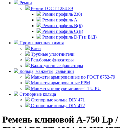
Ремни
Ремни ГОСТ 1284-89
Ремни профиль Z(0)
Ремни профиль А
Ремни профиль В(Б)
Ремни профиль С(В)
Ремни профиль D(Г) и E(Д)
Промышленная химия
Клеи
Трубные уплотнители
Резьбовые фиксаторы
Вал-втулочные фиксаторы
Кольца, манжеты, сальники
Манжеты армированные по ГОСТ 8752-79
Манжеты армированные FPM
Манжеты полиуретановые TTU PU
Стопорные кольца
Стопорные кольца DIN 471
Стопорные кольца DIN 472
Ремень клиновой А-750 Lp /