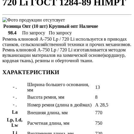
720 Li ГОСТ 1284-89 HIMPT
Розница
Опт (10 шт)
Крупный опт
Наличие
98.4
По запросу
По запросу
Ремень клиновой А-750 Lp / 720 Li используется в приводах
станков, сельскохозяйственной техники и прочих механизмов.
Ремнь клиновой А-750 Lp / 720 Li изготавливается методом
вулканизации материалов на химической основе(кордшнур,
кордная ткань), резины и оберточной ткани.
ХАРАКТЕРИСТИКИ
Ширина большего основания,
-
13
-
мм
-
Высота ремня, мм
8
-
-
Номер ремня (длина в дюймах)
А 28,5
-
La
Внешняя длина, мм
770
Lp, Ld,
Расчетная длина, мм
750
Lw
Li
Внутренняя длина, мм
720