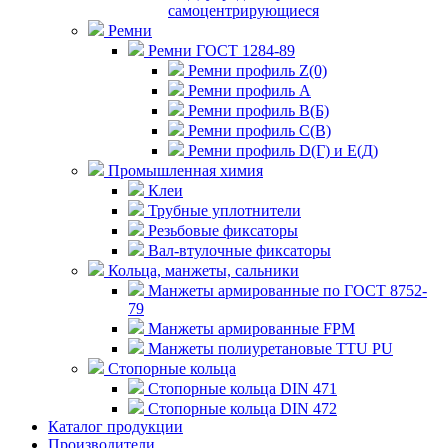
самоцентрирующиеся
Ремни
Ремни ГОСТ 1284-89
Ремни профиль Z(0)
Ремни профиль А
Ремни профиль В(Б)
Ремни профиль С(В)
Ремни профиль D(Г) и E(Д)
Промышленная химия
Клеи
Трубные уплотнители
Резьбовые фиксаторы
Вал-втулочные фиксаторы
Кольца, манжеты, сальники
Манжеты армированные по ГОСТ 8752-
79
Манжеты армированные FPM
Манжеты полиуретановые TTU PU
Стопорные кольца
Стопорные кольца DIN 471
Стопорные кольца DIN 472
Каталог продукции
Производители