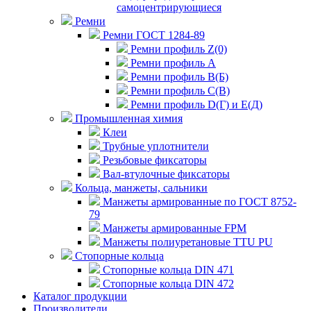
самоцентрирующиеся
Ремни
Ремни ГОСТ 1284-89
Ремни профиль Z(0)
Ремни профиль А
Ремни профиль В(Б)
Ремни профиль С(В)
Ремни профиль D(Г) и E(Д)
Промышленная химия
Клеи
Трубные уплотнители
Резьбовые фиксаторы
Вал-втулочные фиксаторы
Кольца, манжеты, сальники
Манжеты армированные по ГОСТ 8752-
79
Манжеты армированные FPM
Манжеты полиуретановые TTU PU
Стопорные кольца
Стопорные кольца DIN 471
Стопорные кольца DIN 472
Каталог продукции
Производители