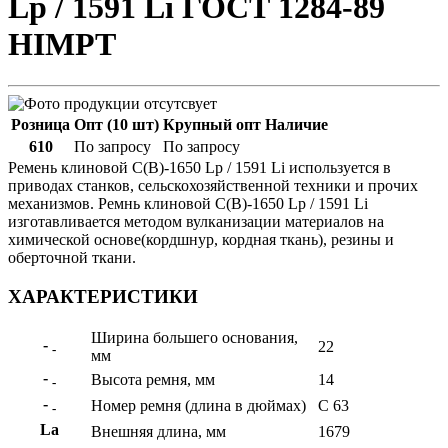
Lp / 1591 Li ГОСТ 1284-89
HIMPT
Розница
Опт (10 шт)
Крупный опт
Наличие
610
По запросу
По запросу
Ремень клиновой С(В)-1650 Lp / 1591 Li используется в
приводах станков, сельскохозяйственной техники и прочих
механизмов. Ремнь клиновой С(В)-1650 Lp / 1591 Li
изготавливается методом вулканизации материалов на
химической основе(кордшнур, кордная ткань), резины и
оберточной ткани.
ХАРАКТЕРИСТИКИ
Ширина большего основания,
-
22
-
мм
-
Высота ремня, мм
14
-
-
Номер ремня (длина в дюймах)
С 63
-
La
Внешняя длина, мм
1679