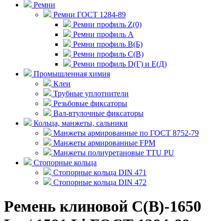
Ремни
Ремни ГОСТ 1284-89
Ремни профиль Z(0)
Ремни профиль А
Ремни профиль В(Б)
Ремни профиль С(В)
Ремни профиль D(Г) и E(Д)
Промышленная химия
Клеи
Трубные уплотнители
Резьбовые фиксаторы
Вал-втулочные фиксаторы
Кольца, манжеты, сальники
Манжеты армированные по ГОСТ 8752-79
Манжеты армированные FPM
Манжеты полиуретановые TTU PU
Стопорные кольца
Стопорные кольца DIN 471
Стопорные кольца DIN 472
Ремень клиновой С(В)-1650