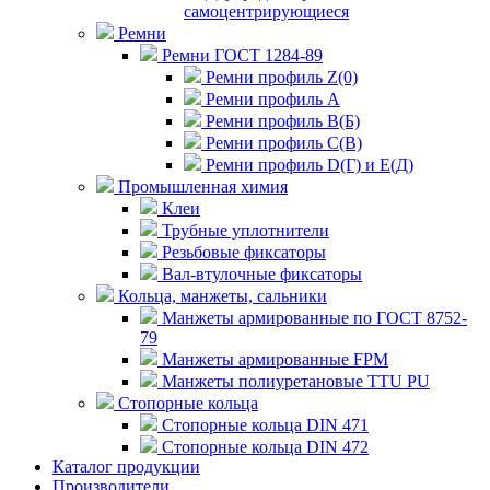
самоцентрирующиеся
Ремни
Ремни ГОСТ 1284-89
Ремни профиль Z(0)
Ремни профиль А
Ремни профиль В(Б)
Ремни профиль С(В)
Ремни профиль D(Г) и E(Д)
Промышленная химия
Клеи
Трубные уплотнители
Резьбовые фиксаторы
Вал-втулочные фиксаторы
Кольца, манжеты, сальники
Манжеты армированные по ГОСТ 8752-
79
Манжеты армированные FPM
Манжеты полиуретановые TTU PU
Стопорные кольца
Стопорные кольца DIN 471
Стопорные кольца DIN 472
Каталог продукции
Производители