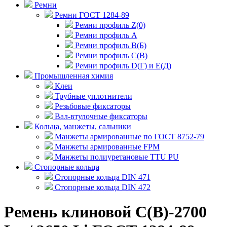
Ремни
Ремни ГОСТ 1284-89
Ремни профиль Z(0)
Ремни профиль А
Ремни профиль В(Б)
Ремни профиль С(В)
Ремни профиль D(Г) и E(Д)
Промышленная химия
Клеи
Трубные уплотнители
Резьбовые фиксаторы
Вал-втулочные фиксаторы
Кольца, манжеты, сальники
Манжеты армированные по ГОСТ 8752-79
Манжеты армированные FPM
Манжеты полиуретановые TTU PU
Стопорные кольца
Стопорные кольца DIN 471
Стопорные кольца DIN 472
Ремень клиновой С(В)-2700