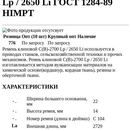
Lp / 2650 Li ГОСТ 1284-89
HIMPT
Розница
Опт (10 шт)
Крупный опт
Наличие
776
По запросу
По запросу
Ремень клиновой С(В)-2700 Lp / 2650 Li используется в
приводах станков, сельскохозяйственной техники и прочих
механизмов. Ремнь клиновой С(В)-2700 Lp / 2650 Li
изготавливается методом вулканизации материалов на
химической основе(кордшнур, кордная ткань), резины и
оберточной ткани.
ХАРАКТЕРИСТИКИ
Ширина большего основания,
-
22
-
мм
-
Высота ремня, мм
14
-
-
Номер ремня (длина в дюймах)
С 104
-
La
Внешняя длина, мм
2729