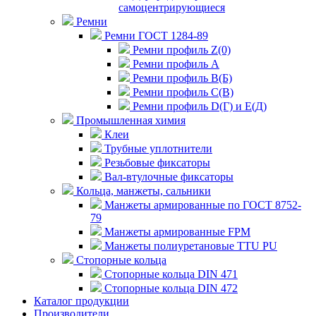
самоцентрирующиеся
Ремни
Ремни ГОСТ 1284-89
Ремни профиль Z(0)
Ремни профиль А
Ремни профиль В(Б)
Ремни профиль С(В)
Ремни профиль D(Г) и E(Д)
Промышленная химия
Клеи
Трубные уплотнители
Резьбовые фиксаторы
Вал-втулочные фиксаторы
Кольца, манжеты, сальники
Манжеты армированные по ГОСТ 8752-
79
Манжеты армированные FPM
Манжеты полиуретановые TTU PU
Стопорные кольца
Стопорные кольца DIN 471
Стопорные кольца DIN 472
Каталог продукции
Производители