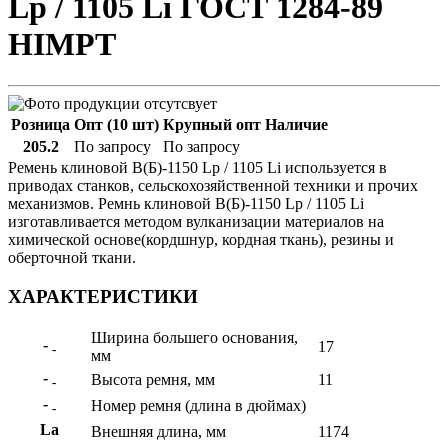
Lp / 1105 Li ГОСТ 1284-89
HIMPT
Розница
Опт (10 шт)
Крупный опт
Наличие
205.2
По запросу
По запросу
Ремень клиновой В(Б)-1150 Lp / 1105 Li используется в
приводах станков, сельскохозяйственной техники и прочих
механизмов. Ремнь клиновой В(Б)-1150 Lp / 1105 Li
изготавливается методом вулканизации материалов на
химической основе(кордшнур, кордная ткань), резины и
оберточной ткани.
ХАРАКТЕРИСТИКИ
Ширина большего основания,
-
17
-
мм
-
Высота ремня, мм
11
-
-
Номер ремня (длина в дюймах)
-
La
Внешняя длина, мм
1174