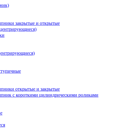
ник)
пники закрытые и открытые
оцентрирующиеся)
ки
центрирующиеся)
ступичные
пники открытые и закрытые
пник с короткими цилиндрическими роликами
е
еся