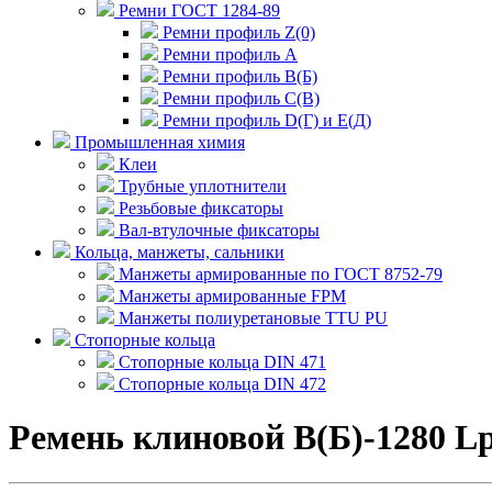
Ремни ГОСТ 1284-89
Ремни профиль Z(0)
Ремни профиль А
Ремни профиль В(Б)
Ремни профиль С(В)
Ремни профиль D(Г) и E(Д)
Промышленная химия
Клеи
Трубные уплотнители
Резьбовые фиксаторы
Вал-втулочные фиксаторы
Кольца, манжеты, сальники
Манжеты армированные по ГОСТ 8752-79
Манжеты армированные FPM
Манжеты полиуретановые TTU PU
Стопорные кольца
Стопорные кольца DIN 471
Стопорные кольца DIN 472
Ремень клиновой В(Б)-1280 L