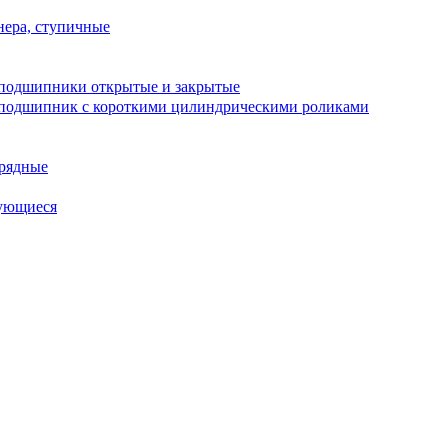
ера, ступичные
подшипники открытые и закрытые
подшипник с короткими цилиндрическими роликами
рядные
ующиеся