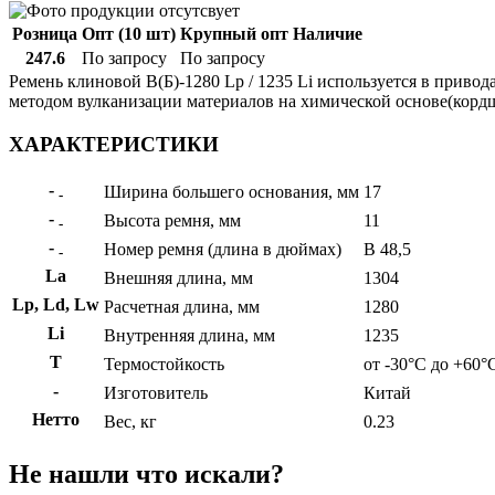
Розница
Опт (10 шт)
Крупный опт
Наличие
247.6
По запросу
По запросу
Ремень клиновой В(Б)-1280 Lp / 1235 Li используется в привод
методом вулканизации материалов на химической основе(кордшн
ХАРАКТЕРИСТИКИ
-
Ширина большего основания, мм
17
-
-
Высота ремня, мм
11
-
-
Номер ремня (длина в дюймах)
B 48,5
-
La
Внешняя длина, мм
1304
Lp, Ld, Lw
Расчетная длина, мм
1280
Li
Внутренняя длина, мм
1235
Т
Термостойкость
от -30°C до +60°
-
Изготовитель
Китай
Нетто
Вес, кг
0.23
Не нашли что искали?