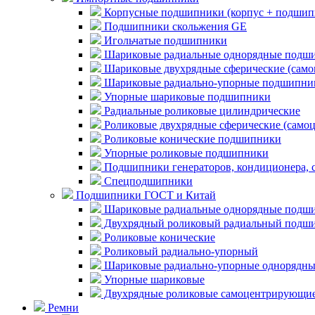
Корпусные подшипники (корпус + подшип
Подшипники скольжения GE
Игольчатые подшипники
Шариковые радиальные однорядные подши
Шариковые двухрядные сферические (сам
Шариковые радиально-упорные подшипни
Упорные шариковые подшипники
Радиальные роликовые цилиндрические
Роликовые двухрядные сферические (само
Роликовые конические подшипники
Упорные роликовые подшипники
Подшипники генераторов, кондиционера, 
Спецподшипники
Подшипники ГОСТ и Китай
Шариковые радиальные однорядные подши
Двухрядный роликовый радиальный подши
Роликовые конические
Роликовый радиально-упорный
Шариковые радиально-упорные однорядны
Упорные шариковые
Двухрядные роликовые самоцентрирующи
Ремни