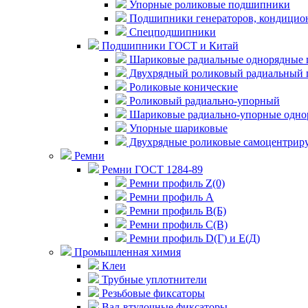
Упорные роликовые подшипники
Подшипники генераторов, кондицион
Спецподшипники
Подшипники ГОСТ и Китай
Шариковые радиальные однорядные 
Двухрядный роликовый радиальный 
Роликовые конические
Роликовый радиально-упорный
Шариковые радиально-упорные одно
Упорные шариковые
Двухрядные роликовые самоцентрир
Ремни
Ремни ГОСТ 1284-89
Ремни профиль Z(0)
Ремни профиль А
Ремни профиль В(Б)
Ремни профиль С(В)
Ремни профиль D(Г) и E(Д)
Промышленная химия
Клеи
Трубные уплотнители
Резьбовые фиксаторы
Вал-втулочные фиксаторы