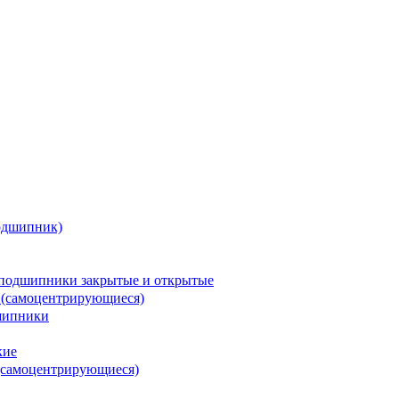
одшипник)
подшипники закрытые и открытые
 (самоцентрирующиеся)
шипники
кие
(самоцентрирующиеся)