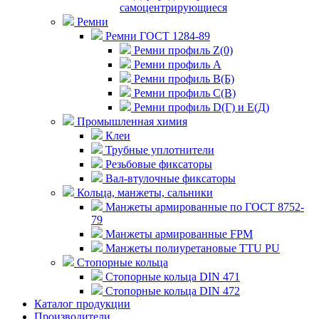
самоцентрирующиеся
Ремни
Ремни ГОСТ 1284-89
Ремни профиль Z(0)
Ремни профиль А
Ремни профиль В(Б)
Ремни профиль С(В)
Ремни профиль D(Г) и E(Д)
Промышленная химия
Клеи
Трубные уплотнители
Резьбовые фиксаторы
Вал-втулочные фиксаторы
Кольца, манжеты, сальники
Манжеты армированные по ГОСТ 8752-
79
Манжеты армированные FPM
Манжеты полиуретановые TTU PU
Стопорные кольца
Стопорные кольца DIN 471
Стопорные кольца DIN 472
Каталог продукции
Производители