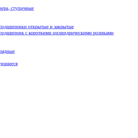
ера, ступичные
подшипники открытые и закрытые
подшипник с короткими цилиндрическими роликами
рядные
ующиеся