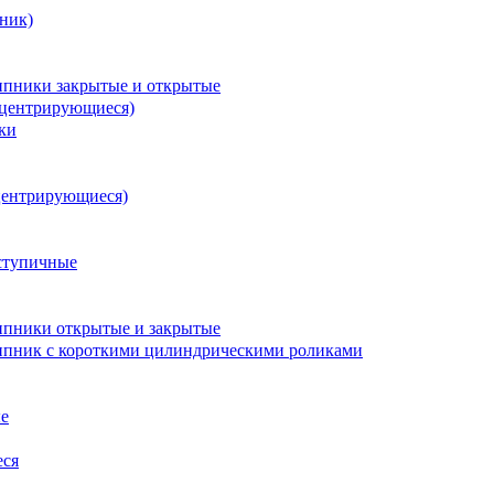
ник)
пники закрытые и открытые
оцентрирующиеся)
ки
центрирующиеся)
ступичные
пники открытые и закрытые
пник с короткими цилиндрическими роликами
е
еся