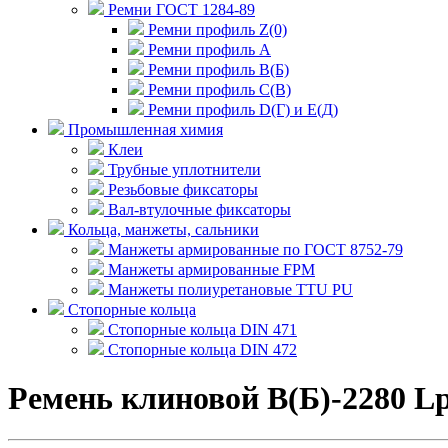
Ремни ГОСТ 1284-89
Ремни профиль Z(0)
Ремни профиль А
Ремни профиль В(Б)
Ремни профиль С(В)
Ремни профиль D(Г) и E(Д)
Промышленная химия
Клеи
Трубные уплотнители
Резьбовые фиксаторы
Вал-втулочные фиксаторы
Кольца, манжеты, сальники
Манжеты армированные по ГОСТ 8752-79
Манжеты армированные FPM
Манжеты полиуретановые TTU PU
Стопорные кольца
Стопорные кольца DIN 471
Стопорные кольца DIN 472
Ремень клиновой В(Б)-2280 L