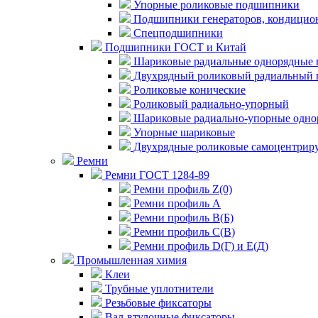
Упорные роликовые подшипники
Подшипники генераторов, кондицион
Спецподшипники
Подшипники ГОСТ и Китай
Шариковые радиальные однорядные 
Двухрядный роликовый радиальный 
Роликовые конические
Роликовый радиально-упорный
Шариковые радиально-упорные одно
Упорные шариковые
Двухрядные роликовые самоцентрир
Ремни
Ремни ГОСТ 1284-89
Ремни профиль Z(0)
Ремни профиль А
Ремни профиль В(Б)
Ремни профиль С(В)
Ремни профиль D(Г) и E(Д)
Промышленная химия
Клеи
Трубные уплотнители
Резьбовые фиксаторы
Вал-втулочные фиксаторы