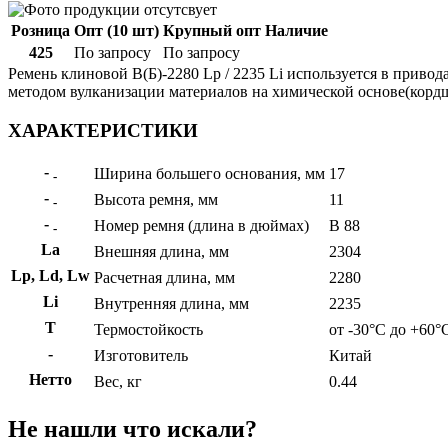
Розница
Опт (10 шт)
Крупный опт
Наличие
425
По запросу
По запросу
Ремень клиновой В(Б)-2280 Lp / 2235 Li используется в привод
методом вулканизации материалов на химической основе(кордшн
ХАРАКТЕРИСТИКИ
-
Ширина большего основания, мм
17
-
-
Высота ремня, мм
11
-
-
Номер ремня (длина в дюймах)
B 88
-
La
Внешняя длина, мм
2304
Lp, Ld, Lw
Расчетная длина, мм
2280
Li
Внутренняя длина, мм
2235
Т
Термостойкость
от -30°C до +60°
-
Изготовитель
Китай
Нетто
Вес, кг
0.44
Не нашли что искали?