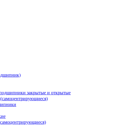
одшипник)
подшипники закрытые и открытые
 (самоцентрирующиеся)
шипники
кие
(самоцентрирующиеся)