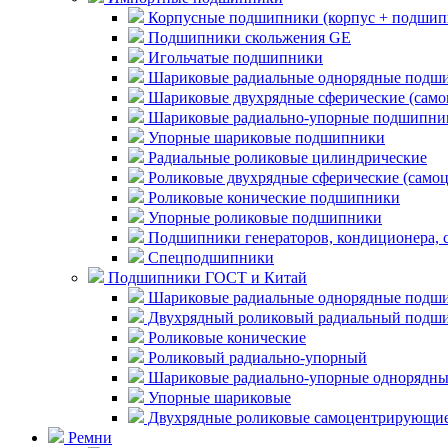
Корпусные подшипники (корпус + подшип
Подшипники скольжения GE
Игольчатые подшипники
Шариковые радиальные однорядные подши
Шариковые двухрядные сферические (сам
Шариковые радиально-упорные подшипни
Упорные шариковые подшипники
Радиальные роликовые цилиндрические
Роликовые двухрядные сферические (само
Роликовые конические подшипники
Упорные роликовые подшипники
Подшипники генераторов, кондиционера, 
Спецподшипники
Подшипники ГОСТ и Китай
Шариковые радиальные однорядные подши
Двухрядный роликовый радиальный подши
Роликовые конические
Роликовый радиально-упорный
Шариковые радиально-упорные однорядны
Упорные шариковые
Двухрядные роликовые самоцентрирующи
Ремни