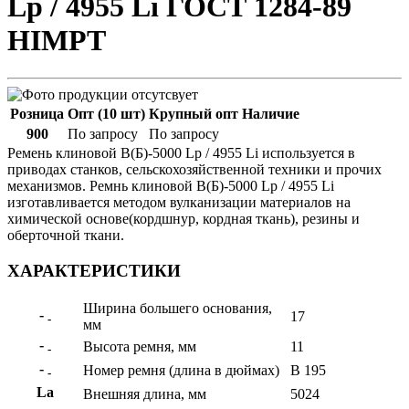
Lp / 4955 Li ГОСТ 1284-89
HIMPT
Розница
Опт (10 шт)
Крупный опт
Наличие
900
По запросу
По запросу
Ремень клиновой В(Б)-5000 Lp / 4955 Li используется в
приводах станков, сельскохозяйственной техники и прочих
механизмов. Ремнь клиновой В(Б)-5000 Lp / 4955 Li
изготавливается методом вулканизации материалов на
химической основе(кордшнур, кордная ткань), резины и
оберточной ткани.
ХАРАКТЕРИСТИКИ
Ширина большего основания,
-
17
-
мм
-
Высота ремня, мм
11
-
-
Номер ремня (длина в дюймах)
B 195
-
La
Внешняя длина, мм
5024