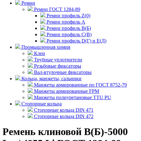
Ремни
Ремни ГОСТ 1284-89
Ремни профиль Z(0)
Ремни профиль А
Ремни профиль В(Б)
Ремни профиль С(В)
Ремни профиль D(Г) и E(Д)
Промышленная химия
Клеи
Трубные уплотнители
Резьбовые фиксаторы
Вал-втулочные фиксаторы
Кольца, манжеты, сальники
Манжеты армированные по ГОСТ 8752-79
Манжеты армированные FPM
Манжеты полиуретановые TTU PU
Стопорные кольца
Стопорные кольца DIN 471
Стопорные кольца DIN 472
Ремень клиновой В(Б)-5000