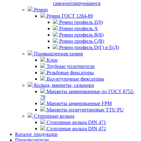
самоцентрирующиеся
Ремни
Ремни ГОСТ 1284-89
Ремни профиль Z(0)
Ремни профиль А
Ремни профиль В(Б)
Ремни профиль С(В)
Ремни профиль D(Г) и E(Д)
Промышленная химия
Клеи
Трубные уплотнители
Резьбовые фиксаторы
Вал-втулочные фиксаторы
Кольца, манжеты, сальники
Манжеты армированные по ГОСТ 8752-
79
Манжеты армированные FPM
Манжеты полиуретановые TTU PU
Стопорные кольца
Стопорные кольца DIN 471
Стопорные кольца DIN 472
Каталог продукции
Производители