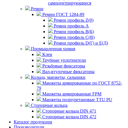
самоцентрирующиеся
Ремни
Ремни ГОСТ 1284-89
Ремни профиль Z(0)
Ремни профиль А
Ремни профиль В(Б)
Ремни профиль С(В)
Ремни профиль D(Г) и E(Д)
Промышленная химия
Клеи
Трубные уплотнители
Резьбовые фиксаторы
Вал-втулочные фиксаторы
Кольца, манжеты, сальники
Манжеты армированные по ГОСТ 8752-
79
Манжеты армированные FPM
Манжеты полиуретановые TTU PU
Стопорные кольца
Стопорные кольца DIN 471
Стопорные кольца DIN 472
Каталог продукции
Производители