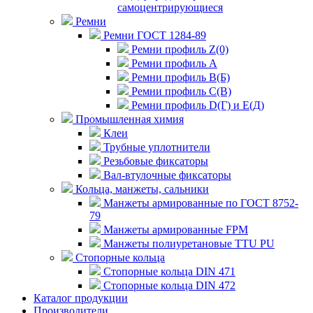
самоцентрирующиеся
Ремни
Ремни ГОСТ 1284-89
Ремни профиль Z(0)
Ремни профиль А
Ремни профиль В(Б)
Ремни профиль С(В)
Ремни профиль D(Г) и E(Д)
Промышленная химия
Клеи
Трубные уплотнители
Резьбовые фиксаторы
Вал-втулочные фиксаторы
Кольца, манжеты, сальники
Манжеты армированные по ГОСТ 8752-
79
Манжеты армированные FPM
Манжеты полиуретановые TTU PU
Стопорные кольца
Стопорные кольца DIN 471
Стопорные кольца DIN 472
Каталог продукции
Производители