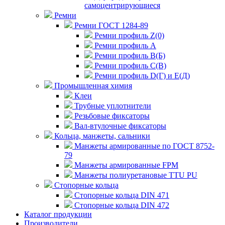
самоцентрирующиеся
Ремни
Ремни ГОСТ 1284-89
Ремни профиль Z(0)
Ремни профиль А
Ремни профиль В(Б)
Ремни профиль С(В)
Ремни профиль D(Г) и E(Д)
Промышленная химия
Клеи
Трубные уплотнители
Резьбовые фиксаторы
Вал-втулочные фиксаторы
Кольца, манжеты, сальники
Манжеты армированные по ГОСТ 8752-
79
Манжеты армированные FPM
Манжеты полиуретановые TTU PU
Стопорные кольца
Стопорные кольца DIN 471
Стопорные кольца DIN 472
Каталог продукции
Производители