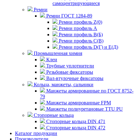
самоцентрирующиеся
Ремни
Ремни ГОСТ 1284-89
Ремни профиль Z(0)
Ремни профиль А
Ремни профиль В(Б)
Ремни профиль С(В)
Ремни профиль D(Г) и E(Д)
Промышленная химия
Клеи
Трубные уплотнители
Резьбовые фиксаторы
Вал-втулочные фиксаторы
Кольца, манжеты, сальники
Манжеты армированные по ГОСТ 8752-
79
Манжеты армированные FPM
Манжеты полиуретановые TTU PU
Стопорные кольца
Стопорные кольца DIN 471
Стопорные кольца DIN 472
Каталог продукции
Производители