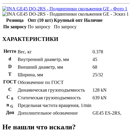
Розница
Опт (10 шт)
Крупный опт
Наличие
По запросу
По запросу
По запросу
ХАРАКТЕРИСТИКИ
Нетто
Вес, кг
0.378
d
Внутренний диаметр, мм
45
D
Внешний диаметр, мм
68
T
Ширина, мм
25/32
ГОСТ
Обозначение по ГОСТ
C
Динамическая грузоподъемность
128 kN
С
Статическая грузоподъемность
639 kN
0
n
Предельная частота вращения, 1/min
G
Доп
Дополнительное обозначение
GE45 ES-2RS,
Не нашли что искали?