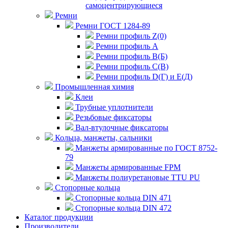
самоцентрирующиеся
Ремни
Ремни ГОСТ 1284-89
Ремни профиль Z(0)
Ремни профиль А
Ремни профиль В(Б)
Ремни профиль С(В)
Ремни профиль D(Г) и E(Д)
Промышленная химия
Клеи
Трубные уплотнители
Резьбовые фиксаторы
Вал-втулочные фиксаторы
Кольца, манжеты, сальники
Манжеты армированные по ГОСТ 8752-
79
Манжеты армированные FPM
Манжеты полиуретановые TTU PU
Стопорные кольца
Стопорные кольца DIN 471
Стопорные кольца DIN 472
Каталог продукции
Производители