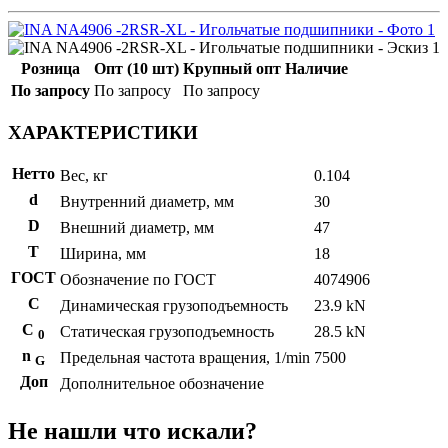
Розница
Опт (10 шт)
Крупный опт
Наличие
По запросу
По запросу
По запросу
ХАРАКТЕРИСТИКИ
Нетто
Вес, кг
0.104
d
Внутренний диаметр, мм
30
D
Внешний диаметр, мм
47
T
Ширина, мм
18
ГОСТ
Обозначение по ГОСТ
4074906
C
Динамическая грузоподъемность
23.9 kN
С
Статическая грузоподъемность
28.5 kN
0
n
Предельная частота вращения, 1/min
7500
G
Доп
Дополнительное обозначение
Не нашли что искали?