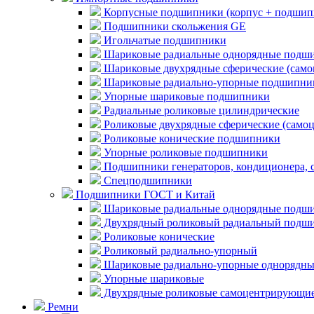
Корпусные подшипники (корпус + подшип
Подшипники скольжения GE
Игольчатые подшипники
Шариковые радиальные однорядные подши
Шариковые двухрядные сферические (сам
Шариковые радиально-упорные подшипни
Упорные шариковые подшипники
Радиальные роликовые цилиндрические
Роликовые двухрядные сферические (само
Роликовые конические подшипники
Упорные роликовые подшипники
Подшипники генераторов, кондиционера, 
Спецподшипники
Подшипники ГОСТ и Китай
Шариковые радиальные однорядные подши
Двухрядный роликовый радиальный подши
Роликовые конические
Роликовый радиально-упорный
Шариковые радиально-упорные однорядны
Упорные шариковые
Двухрядные роликовые самоцентрирующи
Ремни