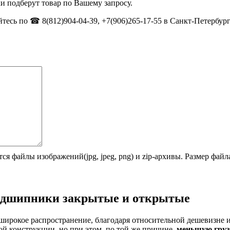
и подберут товар по Вашему запросу.
тесь по ☎ 8(812)904-04-39, +7(906)265-17-55 в Санкт-Петербург
ся файлы изображений(jpg, jpeg, png) и zip-архивы. Размер фай
одшипники закрытые и открытые
широкое распространение, благодаря относительной дешевизне 
й конструкции, но при этом, по той же причине,
меньшую груз