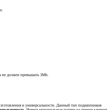
е.
ла не должен превышать 3Mb.
изготовления и универсальности. Данный тип подшипников
оподъемность
. Имеют минимальные потери на трение качения