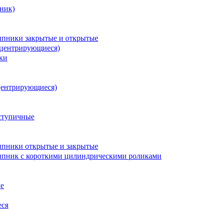
ник)
пники закрытые и открытые
оцентрирующиеся)
ки
центрирующиеся)
ступичные
пники открытые и закрытые
пник с короткими цилиндрическими роликами
е
еся