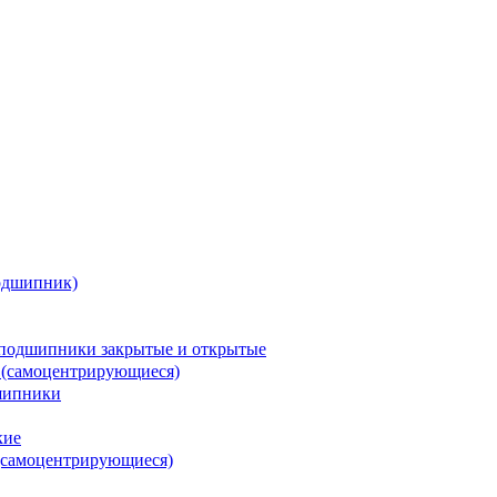
одшипник)
подшипники закрытые и открытые
 (самоцентрирующиеся)
шипники
кие
(самоцентрирующиеся)