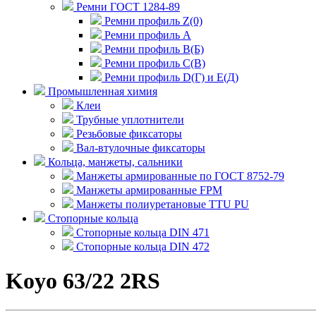
Ремни ГОСТ 1284-89
Ремни профиль Z(0)
Ремни профиль А
Ремни профиль В(Б)
Ремни профиль С(В)
Ремни профиль D(Г) и E(Д)
Промышленная химия
Клеи
Трубные уплотнители
Резьбовые фиксаторы
Вал-втулочные фиксаторы
Кольца, манжеты, сальники
Манжеты армированные по ГОСТ 8752-79
Манжеты армированные FPM
Манжеты полиуретановые TTU PU
Стопорные кольца
Стопорные кольца DIN 471
Стопорные кольца DIN 472
Koyo 63/22 2RS