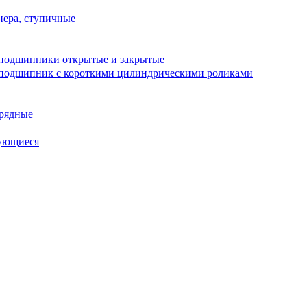
ера, ступичные
подшипники открытые и закрытые
подшипник с короткими цилиндрическими роликами
рядные
ующиеся