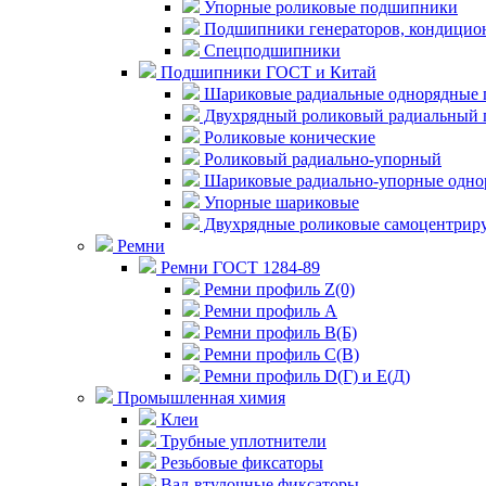
Упорные роликовые подшипники
Подшипники генераторов, кондицион
Спецподшипники
Подшипники ГОСТ и Китай
Шариковые радиальные однорядные 
Двухрядный роликовый радиальный 
Роликовые конические
Роликовый радиально-упорный
Шариковые радиально-упорные одно
Упорные шариковые
Двухрядные роликовые самоцентрир
Ремни
Ремни ГОСТ 1284-89
Ремни профиль Z(0)
Ремни профиль А
Ремни профиль В(Б)
Ремни профиль С(В)
Ремни профиль D(Г) и E(Д)
Промышленная химия
Клеи
Трубные уплотнители
Резьбовые фиксаторы
Вал-втулочные фиксаторы