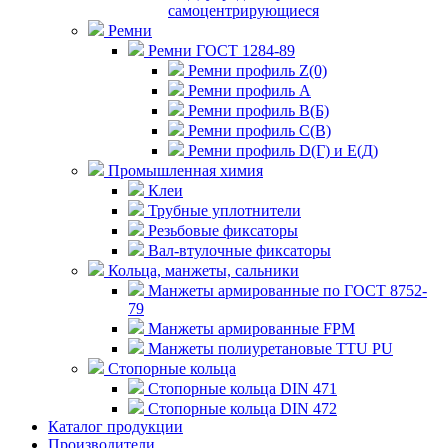
самоцентрирующиеся
Ремни
Ремни ГОСТ 1284-89
Ремни профиль Z(0)
Ремни профиль А
Ремни профиль В(Б)
Ремни профиль С(В)
Ремни профиль D(Г) и E(Д)
Промышленная химия
Клеи
Трубные уплотнители
Резьбовые фиксаторы
Вал-втулочные фиксаторы
Кольца, манжеты, сальники
Манжеты армированные по ГОСТ 8752-
79
Манжеты армированные FPM
Манжеты полиуретановые TTU PU
Стопорные кольца
Стопорные кольца DIN 471
Стопорные кольца DIN 472
Каталог продукции
Производители