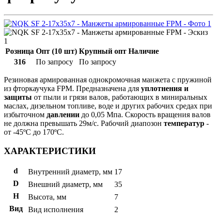
Розница
Опт (10 шт)
Крупный опт
Наличие
316
По запросу
По запросу
Резиновая армированная однокромочная манжета с пружиной
из фторкаучука FPM. Предназначена для
уплотнения и
защиты
от пыли и грязи валов, работающих в миниральных
маслах, дизельном топливе, воде и других рабочих средах при
избыточном
давлении
до 0,05 Мпа. Скорость вращения валов
не должна превышать 29м/с. Рабочий диапозон
температур
-
от -45ºС до 170ºС.
ХАРАКТЕРИСТИКИ
d
Внутренний диаметр, мм
17
D
Внешний диаметр, мм
35
H
Высота, мм
7
Вид
Вид исполнения
2