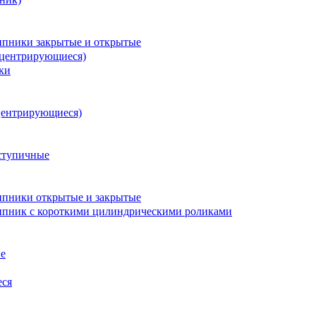
пники закрытые и открытые
оцентрирующиеся)
ки
центрирующиеся)
ступичные
пники открытые и закрытые
пник с короткими цилиндрическими роликами
е
еся