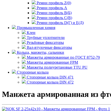
Ремни профиль Z(0)
Ремни профиль А
Ремни профиль В(Б)
Ремни профиль С(В)
Ремни профиль D(Г) и E(Д)
Промышленная химия
Клеи
Трубные уплотнители
Резьбовые фиксаторы
Вал-втулочные фиксаторы
Кольца, манжеты, сальники
Манжеты армированные по ГОСТ 8752-79
Манжеты армированные FPM
Манжеты полиуретановые TTU PU
Стопорные кольца
Стопорные кольца DIN 471
Стопорные кольца DIN 472
Манжета армированная из фт