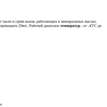
т пыли и грязи валов, работающих в миниральных маслах,
 превышать 29м/с. Рабочий диапозон
температур
- от -45ºС до
е.