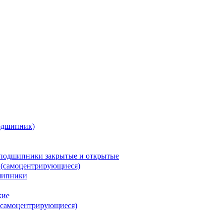
одшипник)
подшипники закрытые и открытые
 (самоцентрирующиеся)
шипники
кие
(самоцентрирующиеся)