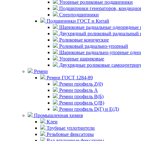
Упорные роликовые подшипники
Подшипники генераторов, кондицион
Спецподшипники
Подшипники ГОСТ и Китай
Шариковые радиальные однорядные 
Двухрядный роликовый радиальный 
Роликовые конические
Роликовый радиально-упорный
Шариковые радиально-упорные одно
Упорные шариковые
Двухрядные роликовые самоцентрир
Ремни
Ремни ГОСТ 1284-89
Ремни профиль Z(0)
Ремни профиль А
Ремни профиль В(Б)
Ремни профиль С(В)
Ремни профиль D(Г) и E(Д)
Промышленная химия
Клеи
Трубные уплотнители
Резьбовые фиксаторы
Вал-втулочные фиксаторы