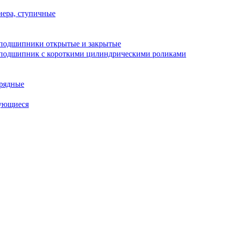
ера, ступичные
подшипники открытые и закрытые
подшипник с короткими цилиндрическими роликами
рядные
ующиеся