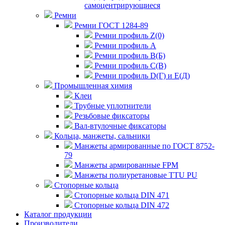
самоцентрирующиеся
Ремни
Ремни ГОСТ 1284-89
Ремни профиль Z(0)
Ремни профиль А
Ремни профиль В(Б)
Ремни профиль С(В)
Ремни профиль D(Г) и E(Д)
Промышленная химия
Клеи
Трубные уплотнители
Резьбовые фиксаторы
Вал-втулочные фиксаторы
Кольца, манжеты, сальники
Манжеты армированные по ГОСТ 8752-
79
Манжеты армированные FPM
Манжеты полиуретановые TTU PU
Стопорные кольца
Стопорные кольца DIN 471
Стопорные кольца DIN 472
Каталог продукции
Производители