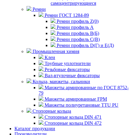
самоцентрирующиеся
Ремни
Ремни ГОСТ 1284-89
Ремни профиль Z(0)
Ремни профиль А
Ремни профиль В(Б)
Ремни профиль С(В)
Ремни профиль D(Г) и E(Д)
Промышленная химия
Клеи
Трубные уплотнители
Резьбовые фиксаторы
Вал-втулочные фиксаторы
Кольца, манжеты, сальники
Манжеты армированные по ГОСТ 8752-
79
Манжеты армированные FPM
Манжеты полиуретановые TTU PU
Стопорные кольца
Стопорные кольца DIN 471
Стопорные кольца DIN 472
Каталог продукции
Производители