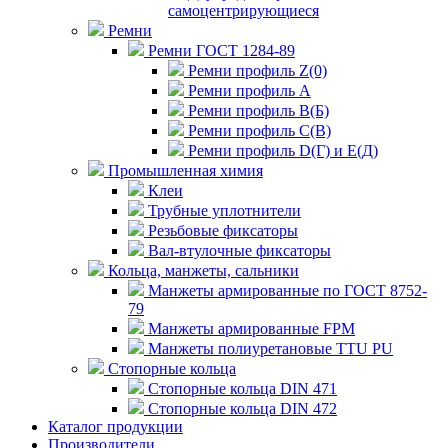
самоцентрирующиеся
Ремни
Ремни ГОСТ 1284-89
Ремни профиль Z(0)
Ремни профиль А
Ремни профиль В(Б)
Ремни профиль С(В)
Ремни профиль D(Г) и E(Д)
Промышленная химия
Клеи
Трубные уплотнители
Резьбовые фиксаторы
Вал-втулочные фиксаторы
Кольца, манжеты, сальники
Манжеты армированные по ГОСТ 8752-
79
Манжеты армированные FPM
Манжеты полиуретановые TTU PU
Стопорные кольца
Стопорные кольца DIN 471
Стопорные кольца DIN 472
Каталог продукции
Производители