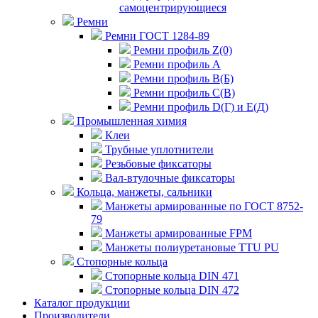
самоцентрирующиеся
Ремни
Ремни ГОСТ 1284-89
Ремни профиль Z(0)
Ремни профиль А
Ремни профиль В(Б)
Ремни профиль С(В)
Ремни профиль D(Г) и E(Д)
Промышленная химия
Клеи
Трубные уплотнители
Резьбовые фиксаторы
Вал-втулочные фиксаторы
Кольца, манжеты, сальники
Манжеты армированные по ГОСТ 8752-
79
Манжеты армированные FPM
Манжеты полиуретановые TTU PU
Стопорные кольца
Стопорные кольца DIN 471
Стопорные кольца DIN 472
Каталог продукции
Производители