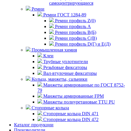
самоцентрирующиеся
Ремни
Ремни ГОСТ 1284-89
Ремни профиль Z(0)
Ремни профиль А
Ремни профиль В(Б)
Ремни профиль С(В)
Ремни профиль D(Г) и E(Д)
Промышленная химия
Клеи
Трубные уплотнители
Резьбовые фиксаторы
Вал-втулочные фиксаторы
Кольца, манжеты, сальники
Манжеты армированные по ГОСТ 8752-
79
Манжеты армированные FPM
Манжеты полиуретановые TTU PU
Стопорные кольца
Стопорные кольца DIN 471
Стопорные кольца DIN 472
Каталог продукции
Производители