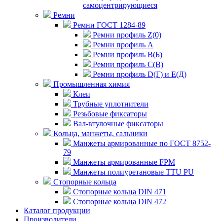
самоцентрирующиеся
Ремни
Ремни ГОСТ 1284-89
Ремни профиль Z(0)
Ремни профиль А
Ремни профиль В(Б)
Ремни профиль С(В)
Ремни профиль D(Г) и E(Д)
Промышленная химия
Клеи
Трубные уплотнители
Резьбовые фиксаторы
Вал-втулочные фиксаторы
Кольца, манжеты, сальники
Манжеты армированные по ГОСТ 8752-
79
Манжеты армированные FPM
Манжеты полиуретановые TTU PU
Стопорные кольца
Стопорные кольца DIN 471
Стопорные кольца DIN 472
Каталог продукции
Производители