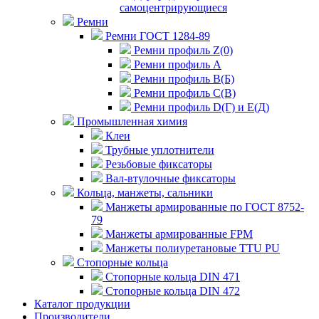
самоцентрирующиеся
Ремни
Ремни ГОСТ 1284-89
Ремни профиль Z(0)
Ремни профиль А
Ремни профиль В(Б)
Ремни профиль С(В)
Ремни профиль D(Г) и E(Д)
Промышленная химия
Клеи
Трубные уплотнители
Резьбовые фиксаторы
Вал-втулочные фиксаторы
Кольца, манжеты, сальники
Манжеты армированные по ГОСТ 8752-
79
Манжеты армированные FPM
Манжеты полиуретановые TTU PU
Стопорные кольца
Стопорные кольца DIN 471
Стопорные кольца DIN 472
Каталог продукции
Производители