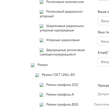
Роликовые конические
Роликовый радиально-
Ваше и
упорный
Шариковые радиально-
упорные однорядные
Ваш те
Упорные шариковые
Двухрядные роликовые
Email(*
самоцентрирующиеся
Ремни
Ремни ГОСТ 1284-89
Ремни профиль Z(0)
Прикр
Допуск
Ремни профиль А
Ремни профиль В(Б)
Поля пом