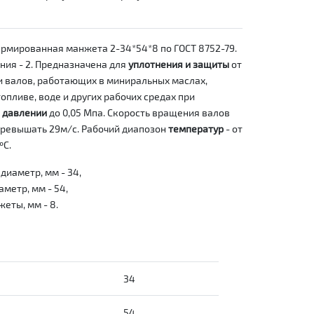
рмированная манжета 2-34*54*8 по ГОСТ 8752-79.
ния - 2. Предназначена для
уплотнения и защиты
от
и валов, работающих в миниральных маслах,
опливе, воде и других рабочих средах при
м
давлении
до 0,05 Мпа. Скорость вращения валов
ревышать 29м/с. Рабочий диапозон
температур
- от
ºС.
диаметр, мм - 34,
метр, мм - 54,
еты, мм - 8.
34
54