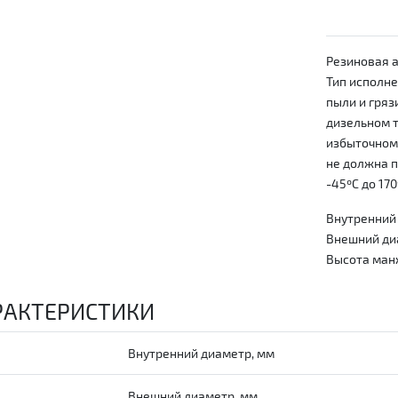
Резиновая а
Тип исполне
пыли и гряз
дизельном т
избыточно
не должна п
-45ºС до 170
Внутренний 
Внешний диа
Высота манж
РАКТЕРИСТИКИ
Внутренний диаметр, мм
Внешний диаметр, мм