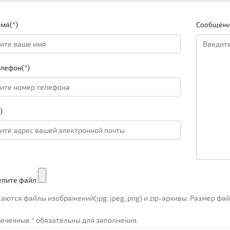
мя(*)
Сообщени
лефон(*)
)
епите файл
аются файлы изображений(jpg, jpeg, png) и zip-архивы. Размер ф
еченные * обязательны для заполнения.