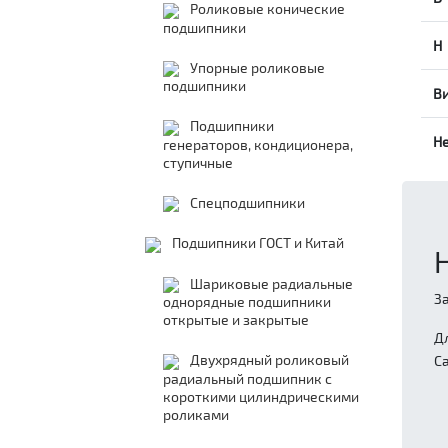
Роликовые конические
подшипники
H
Упорные роликовые
подшипники
В
Подшипники
Н
генераторов, кондиционера,
ступичные
Спецподшипники
Подшипники ГОСТ и Китай
Шариковые радиальные
З
однорядные подшипники
открытые и закрытые
Д
Двухрядный роликовый
С
радиальный подшипник с
короткими цилиндрическими
роликами