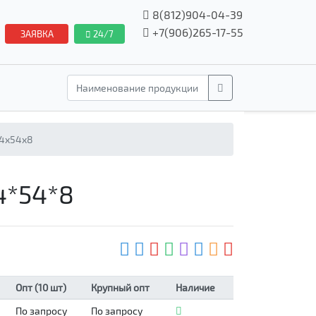
8(812)904-04-39
+7(906)265-17-55
ЗАЯВКА
24/7
34x54x8
4*54*8
Опт (10 шт)
Крупный опт
Наличие
По запросу
По запросу