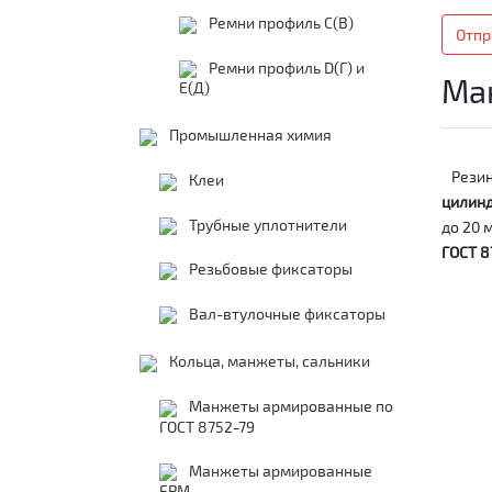
Ремни профиль С(В)
Отпр
Ремни профиль D(Г) и
Ма
E(Д)
Промышленная химия
Резин
Клеи
цилин
Трубные уплотнители
до 20 
ГОСТ 8
Резьбовые фиксаторы
Вал-втулочные фиксаторы
Кольца, манжеты, сальники
Манжеты армированные по
ГОСТ 8752-79
Манжеты армированные
FPM