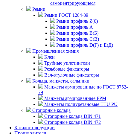
самоцентрирующиеся
Ремни
Ремни ГОСТ 1284-89
Ремни профиль Z(0)
Ремни профиль А
Ремни профиль В(Б)
Ремни профиль С(В)
Ремни профиль D(Г) и E(Д)
Промышленная химия
Клеи
Трубные уплотнители
Резьбовые фиксаторы
Вал-втулочные фиксаторы
Кольца, манжеты, сальники
Манжеты армированные по ГОСТ 8752-
79
Манжеты армированные FPM
Манжеты полиуретановые TTU PU
Стопорные кольца
Стопорные кольца DIN 471
Стопорные кольца DIN 472
Каталог продукции
Производители