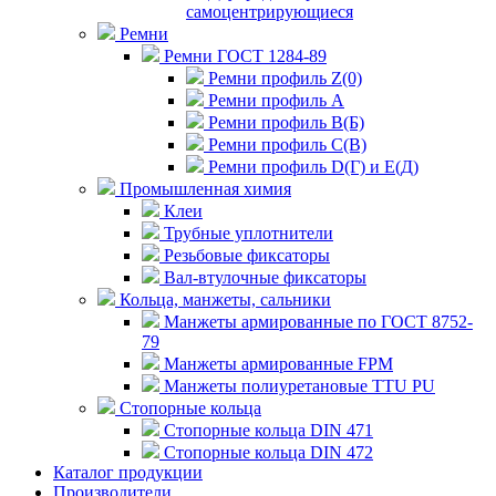
самоцентрирующиеся
Ремни
Ремни ГОСТ 1284-89
Ремни профиль Z(0)
Ремни профиль А
Ремни профиль В(Б)
Ремни профиль С(В)
Ремни профиль D(Г) и E(Д)
Промышленная химия
Клеи
Трубные уплотнители
Резьбовые фиксаторы
Вал-втулочные фиксаторы
Кольца, манжеты, сальники
Манжеты армированные по ГОСТ 8752-
79
Манжеты армированные FPM
Манжеты полиуретановые TTU PU
Стопорные кольца
Стопорные кольца DIN 471
Стопорные кольца DIN 472
Каталог продукции
Производители