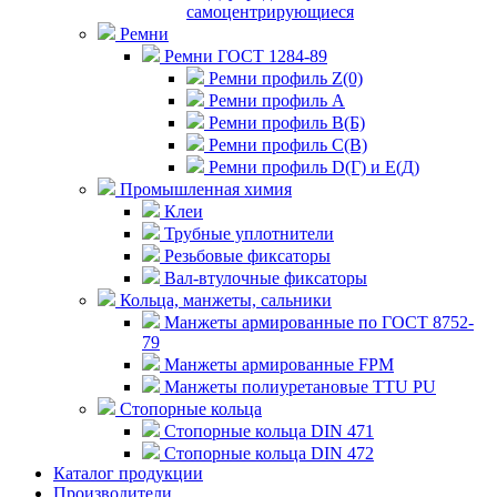
самоцентрирующиеся
Ремни
Ремни ГОСТ 1284-89
Ремни профиль Z(0)
Ремни профиль А
Ремни профиль В(Б)
Ремни профиль С(В)
Ремни профиль D(Г) и E(Д)
Промышленная химия
Клеи
Трубные уплотнители
Резьбовые фиксаторы
Вал-втулочные фиксаторы
Кольца, манжеты, сальники
Манжеты армированные по ГОСТ 8752-
79
Манжеты армированные FPM
Манжеты полиуретановые TTU PU
Стопорные кольца
Стопорные кольца DIN 471
Стопорные кольца DIN 472
Каталог продукции
Производители