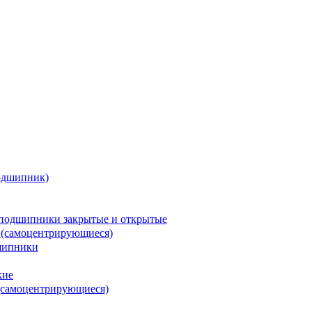
одшипник)
подшипники закрытые и открытые
 (самоцентрирующиеся)
шипники
кие
(самоцентрирующиеся)