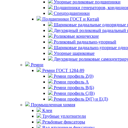
Упорные роликовые подшипники
Подшипники генераторов, кондицион
Спецподшипники
Подшипники ГОСТ и Китай
Шариковые радиальные однорядные 
Двухрядный роликовый радиальный 
Роликовые конические
Роликовый радиально-упорный
Шариковые радиально-упорные одно
Упорные шариковые
Двухрядные роликовые самоцентрир
Ремни
Ремни ГОСТ 1284-89
Ремни профиль Z(0)
Ремни профиль А
Ремни профиль В(Б)
Ремни профиль С(В)
Ремни профиль D(Г) и E(Д)
Промышленная химия
Клеи
Трубные уплотнители
Резьбовые фиксаторы
Вал-втулочные фиксаторы