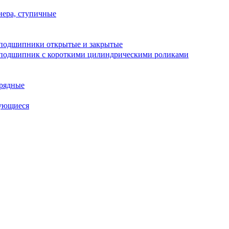
ера, ступичные
подшипники открытые и закрытые
подшипник с короткими цилиндрическими роликами
рядные
ующиеся