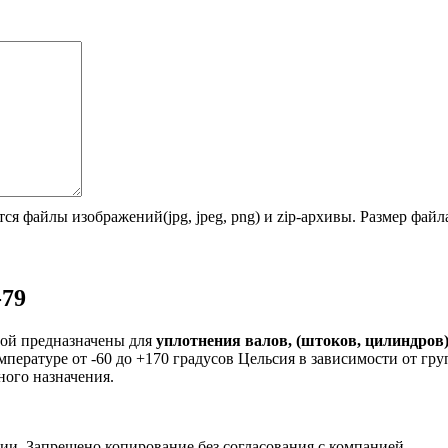
ся файлы изображений(jpg, jpeg, png) и zip-архивы. Размер фай
-79
ой предназначены для
уплотнения валов, (штоков, цилиндров
температуре от -60 до +170 градусов Цельсия в зависимости от 
ного назначения.
ии. Запрещено копирование без согласования с компанией.