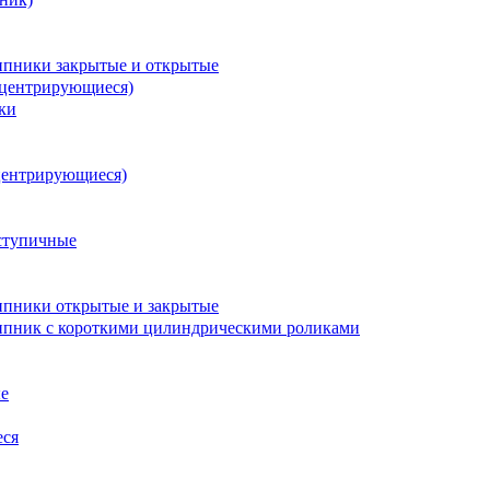
пники закрытые и открытые
оцентрирующиеся)
ки
центрирующиеся)
ступичные
пники открытые и закрытые
пник с короткими цилиндрическими роликами
е
еся