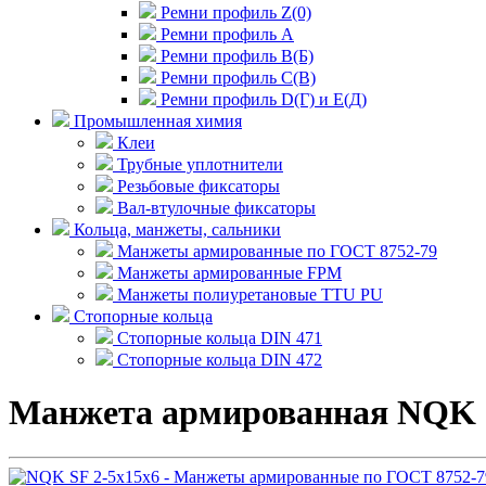
Ремни профиль Z(0)
Ремни профиль А
Ремни профиль В(Б)
Ремни профиль С(В)
Ремни профиль D(Г) и E(Д)
Промышленная химия
Клеи
Трубные уплотнители
Резьбовые фиксаторы
Вал-втулочные фиксаторы
Кольца, манжеты, сальники
Манжеты армированные по ГОСТ 8752-79
Манжеты армированные FPM
Манжеты полиуретановые TTU PU
Стопорные кольца
Стопорные кольца DIN 471
Стопорные кольца DIN 472
Манжета армированная NQK 