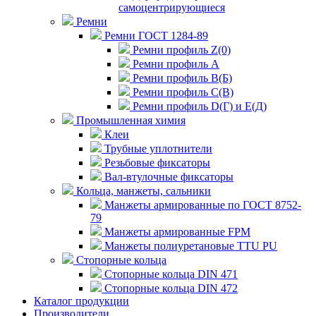
самоцентрирующиеся
Ремни
Ремни ГОСТ 1284-89
Ремни профиль Z(0)
Ремни профиль А
Ремни профиль В(Б)
Ремни профиль С(В)
Ремни профиль D(Г) и E(Д)
Промышленная химия
Клеи
Трубные уплотнители
Резьбовые фиксаторы
Вал-втулочные фиксаторы
Кольца, манжеты, сальники
Манжеты армированные по ГОСТ 8752-
79
Манжеты армированные FPM
Манжеты полиуретановые TTU PU
Стопорные кольца
Стопорные кольца DIN 471
Стопорные кольца DIN 472
Каталог продукции
Производители