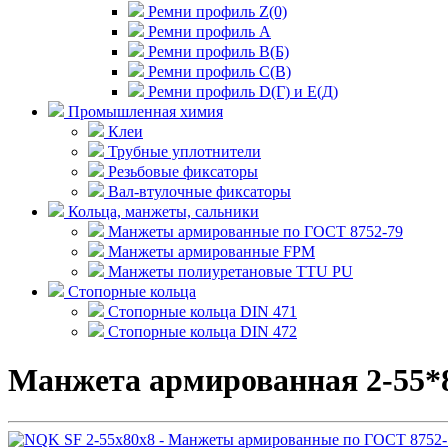
Ремни профиль Z(0)
Ремни профиль А
Ремни профиль В(Б)
Ремни профиль С(В)
Ремни профиль D(Г) и E(Д)
Промышленная химия
Клеи
Трубные уплотнители
Резьбовые фиксаторы
Вал-втулочные фиксаторы
Кольца, манжеты, сальники
Манжеты армированные по ГОСТ 8752-79
Манжеты армированные FPM
Манжеты полиуретановые TTU PU
Стопорные кольца
Стопорные кольца DIN 471
Стопорные кольца DIN 472
Манжета армированная 2-55*