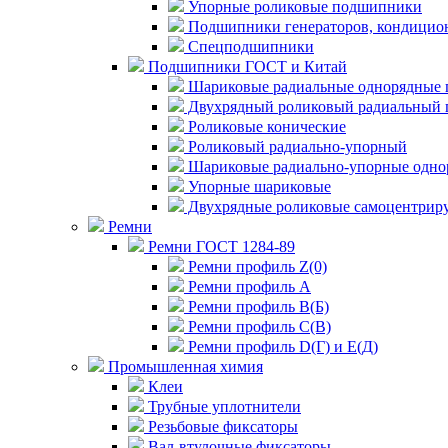
Упорные роликовые подшипники
Подшипники генераторов, кондицион
Спецподшипники
Подшипники ГОСТ и Китай
Шариковые радиальные однорядные 
Двухрядный роликовый радиальный 
Роликовые конические
Роликовый радиально-упорный
Шариковые радиально-упорные одно
Упорные шариковые
Двухрядные роликовые самоцентрир
Ремни
Ремни ГОСТ 1284-89
Ремни профиль Z(0)
Ремни профиль А
Ремни профиль В(Б)
Ремни профиль С(В)
Ремни профиль D(Г) и E(Д)
Промышленная химия
Клеи
Трубные уплотнители
Резьбовые фиксаторы
Вал-втулочные фиксаторы