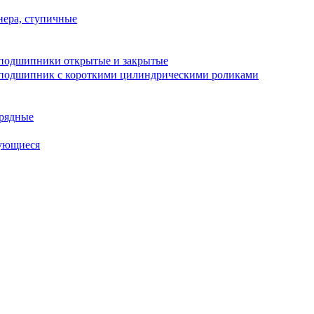
ера, ступичные
подшипники открытые и закрытые
подшипник с короткими цилиндрическими роликами
рядные
ующиеся