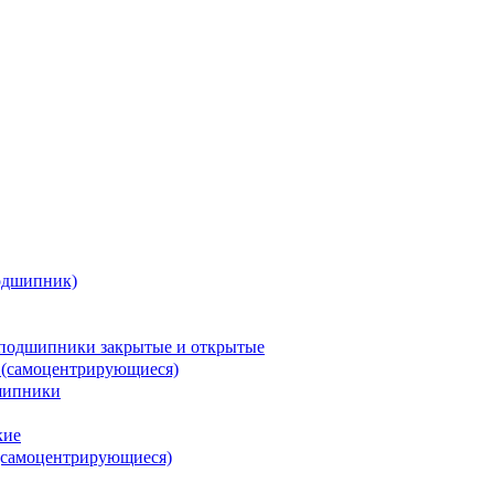
одшипник)
подшипники закрытые и открытые
 (самоцентрирующиеся)
шипники
кие
(самоцентрирующиеся)