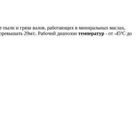
т пыли и грязи валов, работающих в миниральных маслах,
 превышать 29м/с. Рабочий диапозон
температур
- от -45ºС до