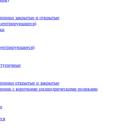
пники закрытые и открытые
оцентрирующиеся)
ки
центрирующиеся)
ступичные
пники открытые и закрытые
пник с короткими цилиндрическими роликами
е
еся