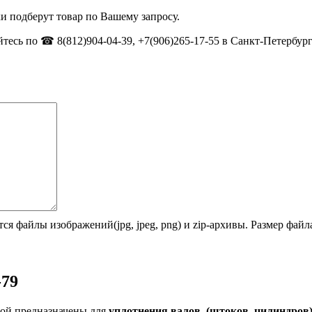
и подберут товар по Вашему запросу.
тесь по ☎ 8(812)904-04-39, +7(906)265-17-55 в Санкт-Петербург
ся файлы изображений(jpg, jpeg, png) и zip-архивы. Размер фай
-79
ой предназначены для
уплотнения валов, (штоков, цилиндров