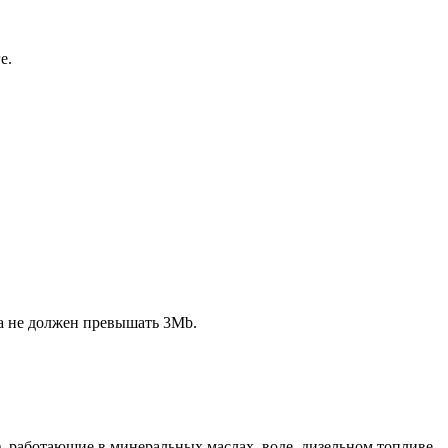
е.
ла не должен превышать 3Mb.
)
, работающие в минеральных маслах, воде, дизельном топливе