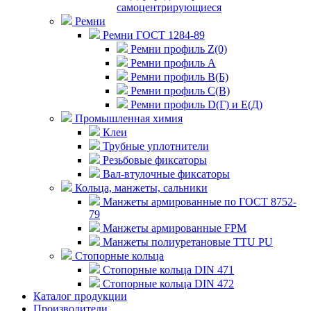
самоцентрирующиеся
Ремни
Ремни ГОСТ 1284-89
Ремни профиль Z(0)
Ремни профиль А
Ремни профиль В(Б)
Ремни профиль С(В)
Ремни профиль D(Г) и E(Д)
Промышленная химия
Клеи
Трубные уплотнители
Резьбовые фиксаторы
Вал-втулочные фиксаторы
Кольца, манжеты, сальники
Манжеты армированные по ГОСТ 8752-
79
Манжеты армированные FPM
Манжеты полиуретановые TTU PU
Стопорные кольца
Стопорные кольца DIN 471
Стопорные кольца DIN 472
Каталог продукции
Производители