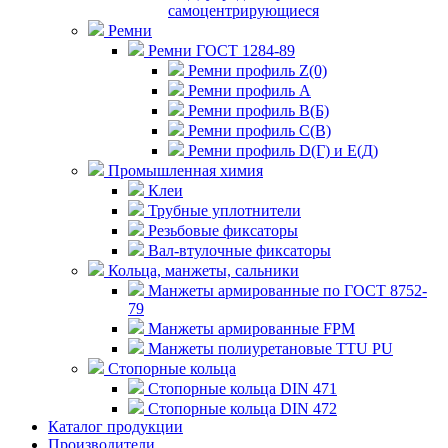
самоцентрирующиеся
Ремни
Ремни ГОСТ 1284-89
Ремни профиль Z(0)
Ремни профиль А
Ремни профиль В(Б)
Ремни профиль С(В)
Ремни профиль D(Г) и E(Д)
Промышленная химия
Клеи
Трубные уплотнители
Резьбовые фиксаторы
Вал-втулочные фиксаторы
Кольца, манжеты, сальники
Манжеты армированные по ГОСТ 8752-
79
Манжеты армированные FPM
Манжеты полиуретановые TTU PU
Стопорные кольца
Стопорные кольца DIN 471
Стопорные кольца DIN 472
Каталог продукции
Производители